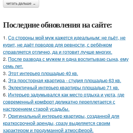
читать дальше →
Последние обновления на сайте:
1.
Со стороны мой муж кажется идеальным: не пьёт, не
курит, не даёт поводов для ревности, с ребёнком
справляется отлично, да и готовит лучше многих.
2.
После развода с мужем я одна воспитываю сына, ему
семь лет.
3.
Этот интерьер площадью 40 кв.
4.
Эта просторная квартира - студия площадью 63 кв.
5.
Эклектичный интерьер квартиры площадью 71 кв.
6.
Интерьер задумывался как место отдыха и уюта, где
современный комфорт деликатно переплетается с
настроением старой усадьбы.
7.
Оригинальный интерьер квартиры, созданной для
краткосрочной аренды, сразу выделяется своим
характером и продуманной атмосферой.