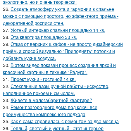
экологично, но и очень творчески:
26.
Создать атмосферу уюта и гармонии в спальне
можно с помощью простого, но эффектного приёма -
декоративной росписи стен.
27.
Уютный интерьер спальни площадью 14 кв.
28.
Эта квартира площадью 33 кв.
29.
Отказ от верхних шкафов - не просто дизайнерский
приём, а способ визуально "Приподнять" потолки и
добавить кухне воздуха.
30.
В этом видео показан процесс создания яркой и
красочной картины в технике "Радуга".
31.
Проект кухни - гостиной 14 кв.
32.
Стеклянные вазы ручной работы - искусство,
наполненное покоем и смыслом.
33.
Живёте в малогабаритной квартире?
34.
Ремонт загородного дома под ключ: все
преимущества комплексного подхода
35.
Как я сама справилась с ремонтом за два месяца
36.
Теплый, светлый и уютный - этот интерьер