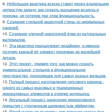
8.
Небольшая квартира всегда ставит перед владельцем
непростую задачу: как создать ощущение воздуха и
порядка, не потеряв при этом функциональность.
9.
Создание стильной акцентной стены из деревянных
панелей.
10.
Создание уличной новогодней ёлки из натуральных
материалов.
11.
Эта квартира принадлежит дизайнеру, и именно
поэтому каждый её элемент продуман до малейшей
детали.
12.
Этот проект - пример того, как можно создать
универсальное, стильное и функциональное
пространство, подходящее для самых разных жильцов.
13.
Полный процесс изготовления гипсового карниза -
одного из самых красивых и традиционных
декоративных элементов в отделке интерьера.
14.
Детальный процесс нанесения декоративного
покрытия с утонченным шелковистым эффектом.
15.
Яркий интерьер квартиры для девушки создан под