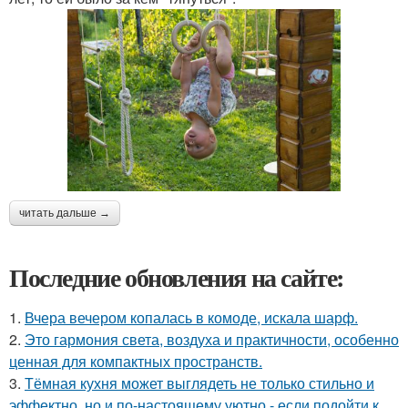
читать дальше →
Последние обновления на сайте:
1.
Вчера вечером копалась в комоде, искала шарф.
2.
Это гармония света, воздуха и практичности, особенно
ценная для компактных пространств.
3.
Тёмная кухня может выглядеть не только стильно и
эффектно, но и по-настоящему уютно - если подойти к