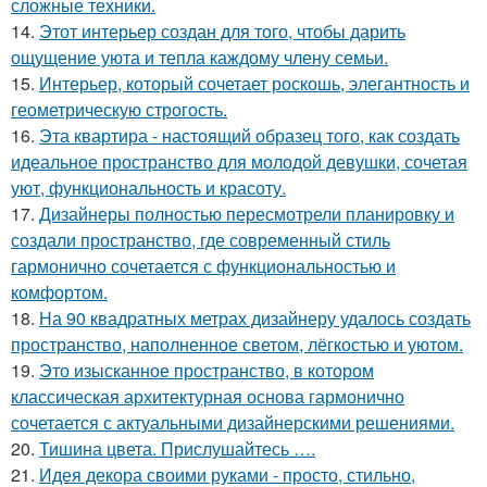
сложные техники.
14.
Этот интерьер создан для того, чтобы дарить
ощущение уюта и тепла каждому члену семьи.
15.
Интерьер, который сочетает роскошь, элегантность и
геометрическую строгость.
16.
Эта квартира - настоящий образец того, как создать
идеальное пространство для молодой девушки, сочетая
уют, функциональность и красоту.
17.
Дизайнеры полностью пересмотрели планировку и
создали пространство, где современный стиль
гармонично сочетается с функциональностью и
комфортом.
18.
На 90 квадратных метрах дизайнеру удалось создать
пространство, наполненное светом, лёгкостью и уютом.
19.
Это изысканное пространство, в котором
классическая архитектурная основа гармонично
сочетается с актуальными дизайнерскими решениями.
20.
Тишина цвета. Прислушайтесь ….
21.
Идея декора своими руками - просто, стильно,