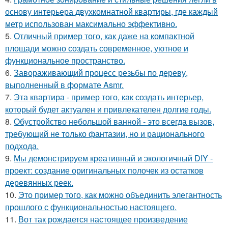
основу интерьера двухкомнатной квартиры, где каждый
метр использован максимально эффективно.
5.
Отличный пример того, как даже на компактной
площади можно создать современное, уютное и
функциональное пространство.
6.
Завораживающий процесс резьбы по дереву,
выполненный в формате Asmr.
7.
Эта квартира - пример того, как создать интерьер,
который будет актуален и привлекателен долгие годы.
8.
Обустройство небольшой ванной - это всегда вызов,
требующий не только фантазии, но и рационального
подхода.
9.
Мы демонстрируем креативный и экологичный DIY -
проект: создание оригинальных полочек из остатков
деревянных реек.
10.
Это пример того, как можно объединить элегантность
прошлого с функциональностью настоящего.
11.
Вот так рождается настоящее произведение