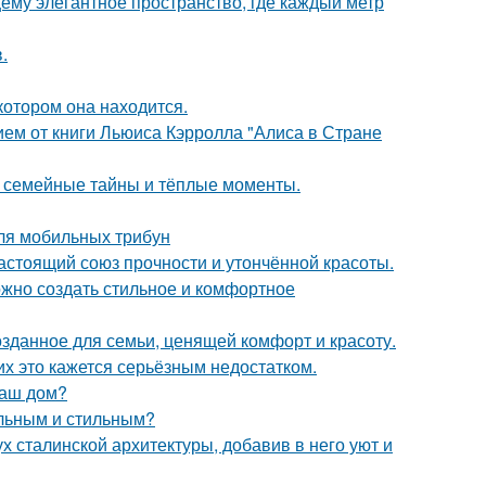
ему элегантное пространство, где каждый метр
.
котором она находится.
ем от книги Льюиса Кэрролла "Алиса в Стране
ие семейные тайны и тёплые моменты.
ля мобильных трибун
астоящий союз прочности и утончённой красоты.
ожно создать стильное и комфортное
озданное для семьи, ценящей комфорт и красоту.
их это кажется серьёзным недостатком.
ваш дом?
альным и стильным?
х сталинской архитектуры, добавив в него уют и