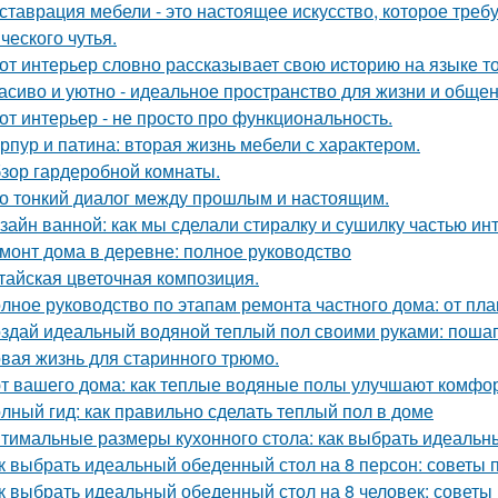
ставрация мебели - это настоящее искусство, которое требуе
ческого чутья.
от интерьер словно рассказывает свою историю на языке т
асиво и уютно - идеальное пространство для жизни и общен
от интерьер - не просто про функциональность.
рпур и патина: вторая жизнь мебели с характером.
зор гардеробной комнаты.
о тонкий диалог между прошлым и настоящим.
зайн ванной: как мы сделали стиралку и сушилку частью ин
монт дома в деревне: полное руководство
тайская цветочная композиция.
лное руководство по этапам ремонта частного дома: от пл
здай идеальный водяной теплый пол своими руками: пошаг
вая жизнь для старинного трюмо.
т вашего дома: как теплые водяные полы улучшают комфо
лный гид: как правильно сделать теплый пол в доме
тимальные размеры кухонного стола: как выбрать идеальн
к выбрать идеальный обеденный стол на 8 персон: советы 
к выбрать идеальный обеденный стол на 8 человек: советы