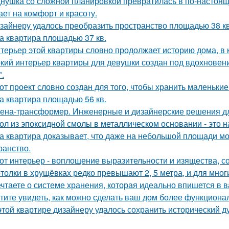
нушка со сложной планировкой превратилась в по-настоящ
ает на комфорт и красоту.
зайнеру удалось преобразить пространство площадью 38 кв
а квартира площадью 37 кв.
терьер этой квартиры словно продолжает историю дома, в 
кий интерьер квартиры для девушки создан под вдохновени
".
от проект словно создан для того, чтобы хранить маленьк
а квартира площадью 56 кв.
ена-трансформер. Инженерные и дизайнерские решения д
ол из эпоксидной смолы в металлическом основании - это н
а квартира доказывает, что даже на небольшой площади м
ранство.
от интерьер - воплощение выразительности и изящества, с
толки в хрущёвках редко превышают 2, 5 метра, и для мног
чтаете о системе хранения, которая идеально впишется в 
тите увидеть, как можно сделать ваш дом более функцион
этой квартире дизайнеру удалось сохранить исторический ду