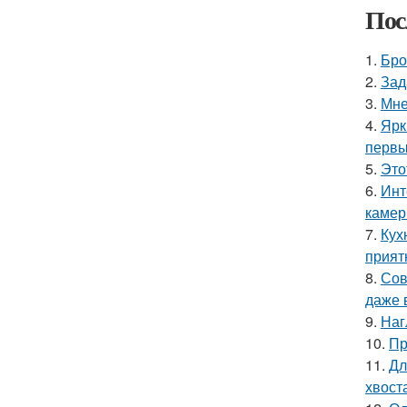
Пос
1.
Бро
2.
Зад
3.
Мне
4.
Ярк
первы
5.
Это
6.
Инт
камер
7.
Кух
прият
8.
Сов
даже 
9.
Наг
10.
Пр
11.
Дл
хвост