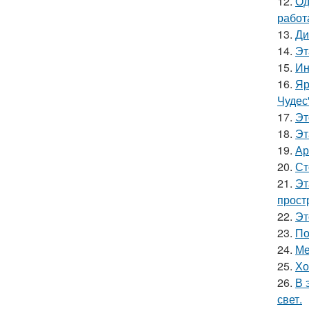
12.
Од
работ
13.
Ди
14.
Эт
15.
Ин
16.
Яр
Чудес
17.
Эт
18.
Эт
19.
Ар
20.
Ст
21.
Эт
прост
22.
Эт
23.
По
24.
Ме
25.
Хо
26.
В 
свет.