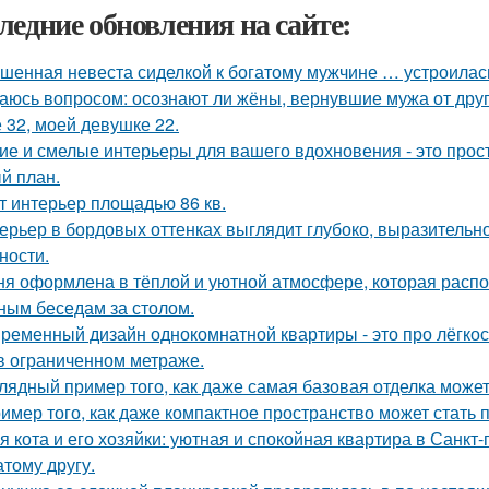
ледние обновления на сайте:
шенная невеста сиделкой к богатому мужчине … устроилас
аюсь вопросом: осознают ли жёны, вернувшие мужа от друго
 32, моей девушке 22.
ие и смелые интерьеры для вашего вдохновения - это прост
й план.
т интерьер площадью 86 кв.
ерьер в бордовых оттенках выглядит глубоко, выразительно
ности.
ня оформлена в тёплой и уютной атмосфере, которая расп
ным беседам за столом.
ременный дизайн однокомнатной квартиры - это про лёгко
в ограниченном метраже.
лядный пример того, как даже самая базовая отделка может
имер того, как даже компактное пространство может стать
я кота и его хозяйки: уютная и спокойная квартира в Санкт-
атому другу.