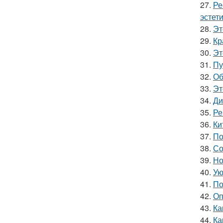
27.
Ре
эстети
28.
Эт
29.
Кр
30.
Эт
31.
Пу
32.
Об
33.
Эт
34.
Ди
35.
Ре
36.
Ки
37.
По
38.
Со
39.
Но
40.
Ую
41.
По
42.
Оп
43.
Ка
44.
Ка