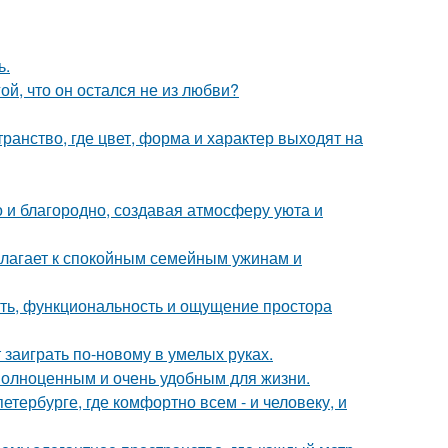
ь.
й, что он остался не из любви?
ранство, где цвет, форма и характер выходят на
 и благородно, создавая атмосферу уюта и
олагает к спокойным семейным ужинам и
сть, функциональность и ощущение простора
 заиграть по-новому в умелых руках.
 полноценным и очень удобным для жизни.
петербурге, где комфортно всем - и человеку, и