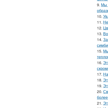
9.
Мы 
образ
10.
Ув
11.
Не
12.
Цв
13.
Во
14.
За
симби
15.
Мы
тепло
16.
Эт
скром
17.
На
18.
Эт
19.
Эт
20.
Св
более
21.
Эт