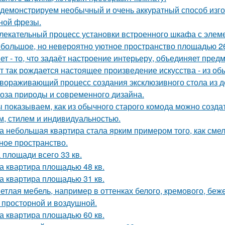
демонстрируем необычный и очень аккуратный способ изго
ной фрезы.
лекательный процесс установки встроенного шкафа с элем
большое, но невероятно уютное пространство площадью 26
ет - то, что задаёт настроение интерьеру, объединяет пре
т так рождается настоящее произведение искусства - из об
вораживающий процесс создания эксклюзивного стола из д
оза природы и современного дизайна.
 показываем, как из обычного старого комода можно создат
м, стилем и индивидуальностью.
а небольшая квартира стала ярким примером того, как сме
ное пространство.
 площади всего 33 кв.
а квартира площадью 48 кв.
а квартира площадью 31 кв.
етлая мебель, например в оттенках белого, кремового, беж
 просторной и воздушной.
а квартира площадью 60 кв.