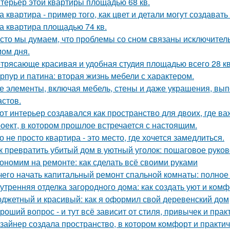
терьер этой квартиры площадью 68 кв.
а квартира - пример того, как цвет и детали могут создав
а квартира площадью 74 кв.
сто мы думаем, что проблемы со сном связаны исключител
ом дня.
трясающе красивая и удобная студия площадью всего 28 кв
рпур и патина: вторая жизнь мебели с характером.
е элементы, включая мебель, стены и даже украшения, вып
астов.
от интерьер создавался как пространство для двоих, где ва
оект, в котором прошлое встречается с настоящим.
о не просто квартира - это место, где хочется замедлиться.
к превратить убитый дом в уютный уголок: пошаговое руко
ономим на ремонте: как сделать всё своими руками
чего начать капитальный ремонт спальной комнаты: полное
утренняя отделка загородного дома: как создать уют и ком
джетный и красивый: как я оформил свой деревенский дом
роший вопрос - и тут всё зависит от стиля, привычек и прак
зайнер создала пространство, в котором комфорт и практичн