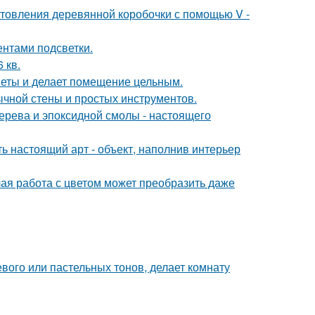
товления деревянной коробочки с помощью V -
ентами подсветки.
 кв.
дметы и делает помещение цельным.
ычной стены и простых инструментов.
ерева и эпоксидной смолы - настоящего
ь настоящий арт - объект, наполнив интерьер
лая работа с цветом может преобразить даже
евого или пастельных тонов, делает комнату