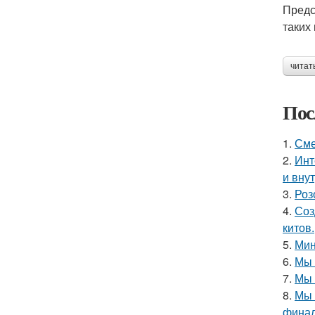
Предс
таких 
читат
Пос
1.
Сме
2.
Инт
и вну
3.
Роз
4.
Соз
китов.
5.
Мин
6.
Мы 
7.
Мы 
8.
Мы 
финал