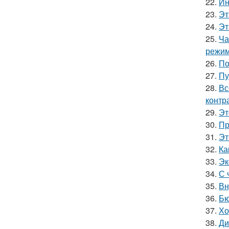
22.
Ин
23.
Эт
24.
Эт
25.
Ча
режим
26.
По
27.
Пу
28.
Вс
контр
29.
Эт
30.
Пр
31.
Эт
32.
Ка
33.
Эк
34.
С 
35.
Вн
36.
Бю
37.
Хо
38.
Ди