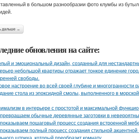
тавленный в большом разнообразии фото клумбы из бутыл
идей.
ь дальше →
ледние обновления на сайте:
лый и эмоциональный дизайн, созданный для нестандартны
ерьер небольшой квартиры отражает тонкое единение горо
тренней свободы.
овое настроение во всей своей глубине и многогранности р
дание стола из эпоксидной смолы, выполненного в морской
имализм в интерьере с простотой и максимальной функцио
превращаем обычные деревянные заготовки в невероятны
показываем пошаговый процесс создания встроенной мебе
показываем полный процесс создания стильной акцентной с
ьного штриха, который преобразит комнату.