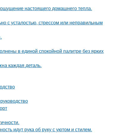
ать ощущение настоящего домашнего тепла.
ьно с усталостью, стрессом или неправильным
.
олнены в единой спокойной палитре без ярких
жна каждая деталь.
водство
 руководство
форт
тичности.
ость идут рука об руку с уютом и стилем.