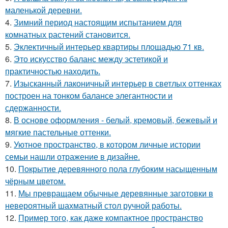
маленькой деревни.
4.
Зимний период настоящим испытанием для
комнатных растений становится.
5.
Эклектичный интерьер квартиры площадью 71 кв.
6.
Это искусство баланс между эстетикой и
практичностью находить.
7.
Изысканный лаконичный интерьер в светлых оттенках
построен на тонком балансе элегантности и
сдержанности.
8.
В основе оформления - белый, кремовый, бежевый и
мягкие пастельные оттенки.
9.
Уютное пространство, в котором личные истории
семьи нашли отражение в дизайне.
10.
Покрытие деревянного пола глубоким насыщенным
чёрным цветом.
11.
Мы превращаем обычные деревянные заготовки в
невероятный шахматный стол ручной работы.
12.
Пример того, как даже компактное пространство