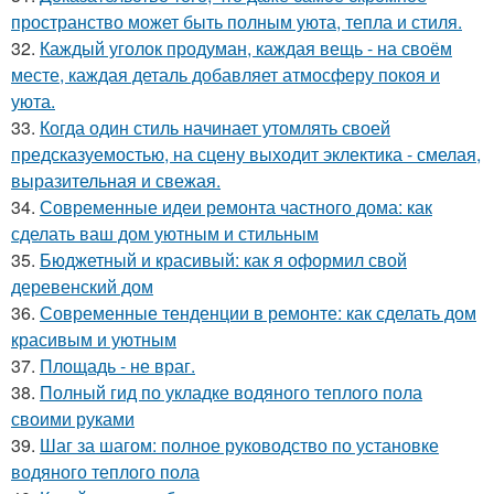
пространство может быть полным уюта, тепла и стиля.
32.
Каждый уголок продуман, каждая вещь - на своём
месте, каждая деталь добавляет атмосферу покоя и
уюта.
33.
Когда один стиль начинает утомлять своей
предсказуемостью, на сцену выходит эклектика - смелая,
выразительная и свежая.
34.
Современные идеи ремонта частного дома: как
сделать ваш дом уютным и стильным
35.
Бюджетный и красивый: как я оформил свой
деревенский дом
36.
Современные тенденции в ремонте: как сделать дом
красивым и уютным
37.
Площадь - не враг.
38.
Полный гид по укладке водяного теплого пола
своими руками
39.
Шаг за шагом: полное руководство по установке
водяного теплого пола