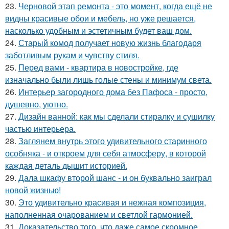
23.
Черновой этап ремонта - это момент, когда ещё не
видны красивые обои и мебель, но уже решается,
насколько удобным и эстетичным будет ваш дом.
24.
Старый комод получает новую жизнь благодаря
заботливым рукам и чувству стиля.
25.
Перед вами - квартира в новостройке, где
изначально были лишь голые стены и минимум света.
26.
Интерьер загородного дома без Пафоса - просто,
душевно, уютно.
27.
Дизайн ванной: как мы сделали стиралку и сушилку
частью интерьера.
28.
Заглянем внутрь этого удивительного старинного
особняка - и откроем для себя атмосферу, в которой
каждая деталь дышит историей.
29.
Дала шкафу второй шанс - и он буквально заиграл
новой жизнью!
30.
Это удивительно красивая и нежная композиция,
наполненная очарованием и светлой гармонией.
31.
Доказательство того, что даже самое скромное