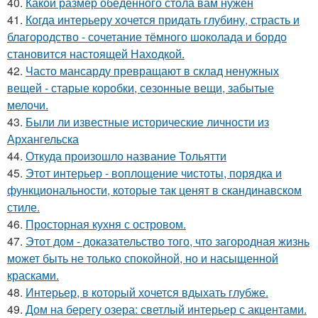
40.
Какой размер обеденного стола вам нужен
41.
Когда интерьеру хочется придать глубину, страсть и
благородство - сочетание тёмного шоколада и бордо
становится настоящей Находкой.
42.
Часто мансарду превращают в склад ненужных
вещей - старые коробки, сезонные вещи, забытые
мелочи.
43.
Были ли известные исторические личности из
Архангельска
44.
Откуда произошло название Тольятти
45.
Этот интерьер - воплощение чистоты, порядка и
функциональности, которые так ценят в скандинавском
стиле.
46.
Просторная кухня с островом.
47.
Этот дом - доказательство того, что загородная жизнь
может быть не только спокойной, но и насыщенной
красками.
48.
Интерьер, в который хочется вдыхать глубже.
49.
Дом на берегу озера: светлый интерьер с акцентами.