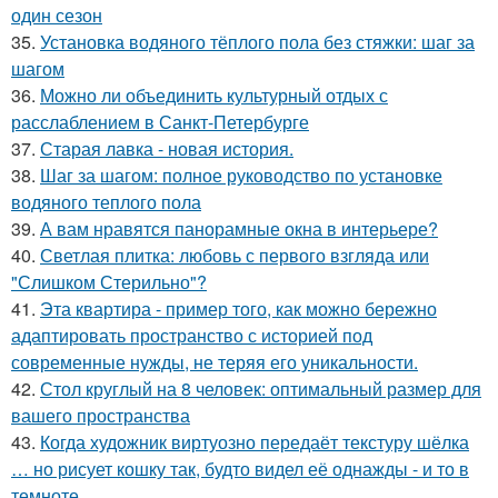
один сезон
35.
Установка водяного тёплого пола без стяжки: шаг за
шагом
36.
Можно ли объединить культурный отдых с
расслаблением в Санкт-Петербурге
37.
Старая лавка - новая история.
38.
Шаг за шагом: полное руководство по установке
водяного теплого пола
39.
А вам нравятся панорамные окна в интерьере?
40.
Светлая плитка: любовь с первого взгляда или
"Слишком Стерильно"?
41.
Эта квартира - пример того, как можно бережно
адаптировать пространство с историей под
современные нужды, не теряя его уникальности.
42.
Стол круглый на 8 человек: оптимальный размер для
вашего пространства
43.
Когда художник виртуозно передаёт текстуру шёлка
… но рисует кошку так, будто видел её однажды - и то в
темноте.