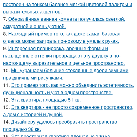
построен на тонком балансе мягкой цветовой палитры и
выразительных акцентов.
7.
Обновлённая ванная комната получилась светлой,
аккуратной и очень уютной.
8.
Наглядный пример того, как даже самая базовая
отделка может заиграть по-новому в умелых руках.
9.
Интересная планировка, арочные формы и
насыщенные оттенки превращают эту двушку в по-
настоящему выразительное и цельное пространство.
10.
Мы украшаем большие стеклянные двери зимними
праздничными рисунками.
11.
Это пример того, как можно объединить эстетичность,
функциональность и уют в одном пространстве.
12.
Эта квартира площадью 51 кв.
13.
Эта квартира - не просто современное пространство,
а дом с историей и душой.
14.
Дизайнеру удалось преобразить пространство
площадью 38 кв.
15.
Эта просторная квартира площадью 120 кв.