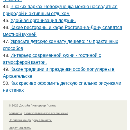
44.
В каких парках Новокузнецка можно насладиться
природой и активным отдыхом
45.
Удобная организация лоджии.
46.
Какие рестораны и кафе Ростова-на-Дону славятся
местной кухней
47.
Украсьте детскую комнату дешево: 10 практичных
способов
48.
Интерьер современной кухни - гостиной с
атмосферой кантри.
49.
Какие традиции и праздники особо популярны в
Архангельске
50.
Как красиво оформить детскую спальню рисунками
на стенах
© 2026 Дизайн / интерьер / стиль
Контакты
Пользовательское соглашение
Политика конфидециальности
Обратная связь