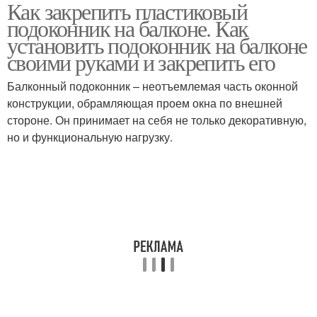
Как закрепить пластиковый
Подоконник к
поливинилхлоридных
подоконник на балконе. Как
деревянной основе
плит
установить подоконник на балконе
своими руками и закрепить его
Балконный подоконник – неотъемлемая часть оконной
Подоконник на пену
конструкции, обрамляющая проем окна по внешней
стороне. Он принимает на себя не только декоративную,
но и функциональную нагрузку.