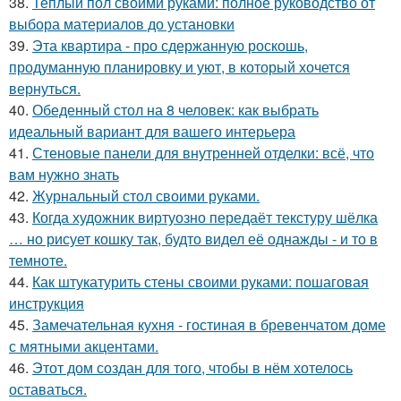
38.
Теплый пол своими руками: полное руководство от
выбора материалов до установки
39.
Эта квартира - про сдержанную роскошь,
продуманную планировку и уют, в который хочется
вернуться.
40.
Обеденный стол на 8 человек: как выбрать
идеальный вариант для вашего интерьера
41.
Стеновые панели для внутренней отделки: всё, что
вам нужно знать
42.
Журнальный стол своими руками.
43.
Когда художник виртуозно передаёт текстуру шёлка
… но рисует кошку так, будто видел её однажды - и то в
темноте.
44.
Как штукатурить стены своими руками: пошаговая
инструкция
45.
Замечательная кухня - гостиная в бревенчатом доме
с мятными акцентами.
46.
Этот дом создан для того, чтобы в нём хотелось
оставаться.