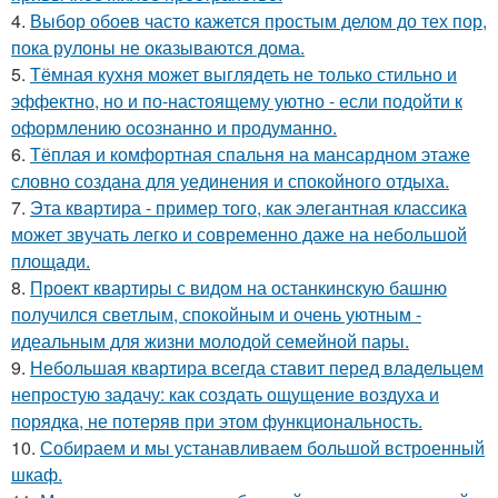
4.
Выбор обоев часто кажется простым делом до тех пор,
пока рулоны не оказываются дома.
5.
Тёмная кухня может выглядеть не только стильно и
эффектно, но и по-настоящему уютно - если подойти к
оформлению осознанно и продуманно.
6.
Тёплая и комфортная спальня на мансардном этаже
словно создана для уединения и спокойного отдыха.
7.
Эта квартира - пример того, как элегантная классика
может звучать легко и современно даже на небольшой
площади.
8.
Проект квартиры с видом на останкинскую башню
получился светлым, спокойным и очень уютным -
идеальным для жизни молодой семейной пары.
9.
Небольшая квартира всегда ставит перед владельцем
непростую задачу: как создать ощущение воздуха и
порядка, не потеряв при этом функциональность.
10.
Собираем и мы устанавливаем большой встроенный
шкаф.