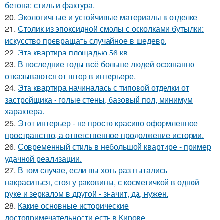
бетона: стиль и фактура.
20.
Экологичные и устойчивые материалы в отделке
21.
Столик из эпоксидной смолы с осколками бутылки:
искусство превращать случайное в шедевр.
22.
Эта квартира площадью 56 кв.
23.
В последние годы всё больше людей осознанно
отказываются от штор в интерьере.
24.
Эта квартира начиналась с типовой отделки от
застройщика - голые стены, базовый пол, минимум
характера.
25.
Этот интерьер - не просто красиво оформленное
пространство, а ответственное продолжение истории.
26.
Современный стиль в небольшой квартире - пример
удачной реализации.
27.
В том случае, если вы хоть раз пытались
накраситься, стоя у раковины, с косметичкой в одной
руке и зеркалом в другой - значит, да, нужен.
28.
Какие основные исторические
достопримечательности есть в Кирове