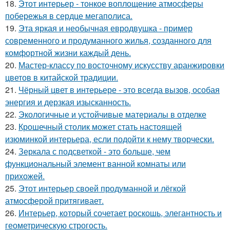
18.
Этот интерьер - тонкое воплощение атмосферы
побережья в сердце мегаполиса.
19.
Эта яркая и необычная евродвушка - пример
современного и продуманного жилья, созданного для
комфортной жизни каждый день.
20.
Мастер-классу по восточному искусству аранжировки
цветов в китайской традиции.
21.
Чёрный цвет в интерьере - это всегда вызов, особая
энергия и дерзкая изысканность.
22.
Экологичные и устойчивые материалы в отделке
23.
Крошечный столик может стать настоящей
изюминкой интерьера, если подойти к нему творчески.
24.
Зеркала с подсветкой - это больше, чем
функциональный элемент ванной комнаты или
прихожей.
25.
Этот интерьер своей продуманной и лёгкой
атмосферой притягивает.
26.
Интерьер, который сочетает роскошь, элегантность и
геометрическую строгость.