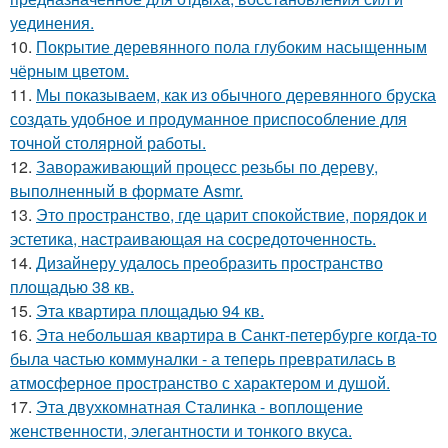
уединения.
10.
Покрытие деревянного пола глубоким насыщенным
чёрным цветом.
11.
Мы показываем, как из обычного деревянного бруска
создать удобное и продуманное приспособление для
точной столярной работы.
12.
Завораживающий процесс резьбы по дереву,
выполненный в формате Asmr.
13.
Это пространство, где царит спокойствие, порядок и
эстетика, настраивающая на сосредоточенность.
14.
Дизайнеру удалось преобразить пространство
площадью 38 кв.
15.
Эта квартира площадью 94 кв.
16.
Эта небольшая квартира в Санкт-петербурге когда-то
была частью коммуналки - а теперь превратилась в
атмосферное пространство с характером и душой.
17.
Эта двухкомнатная Сталинка - воплощение
женственности, элегантности и тонкого вкуса.