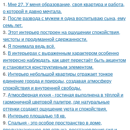
1.
Мне 27. У меня образование, своя квартира и работа,
о которой я давно мечтала.
2.
После развода с мужем я одна воспитываю сына, ему
семь лет.
3.
Этот интерьер построен на ощущении спокойствия,
чистоты и продуманной сдержанности.
4.
Я понимала ведь всё.
5.
В интерьерах с выраженным характером особенно
интересно наблюдать, как цвет перестаёт быть акцентом
и становится конструктивным элементом.
6.
Интерьер небольшой квартиры отражает тонкое
единение города и природы, создавая атмосферу
спокойствия и внутренней свободы.
7.
Атмосферная кухня - гостиная выполнена в тёплой и
гармоничной цветовой палитре, где натуральные
оттенки создают ощущение уюта и спокойствия.
8.
Интерьер площадью 18 кв.
9.
Спальня - это особое пространство в доме,
предназначенное для отдыха, восстановления сил и