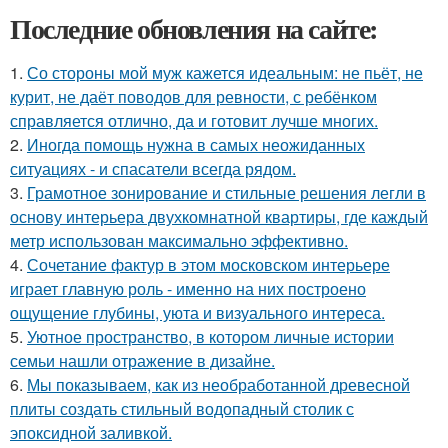
Последние обновления на сайте:
1.
Со стороны мой муж кажется идеальным: не пьёт, не
курит, не даёт поводов для ревности, с ребёнком
справляется отлично, да и готовит лучше многих.
2.
Иногда помощь нужна в самых неожиданных
ситуациях - и спасатели всегда рядом.
3.
Грамотное зонирование и стильные решения легли в
основу интерьера двухкомнатной квартиры, где каждый
метр использован максимально эффективно.
4.
Сочетание фактур в этом московском интерьере
играет главную роль - именно на них построено
ощущение глубины, уюта и визуального интереса.
5.
Уютное пространство, в котором личные истории
семьи нашли отражение в дизайне.
6.
Мы показываем, как из необработанной древесной
плиты создать стильный водопадный столик с
эпоксидной заливкой.