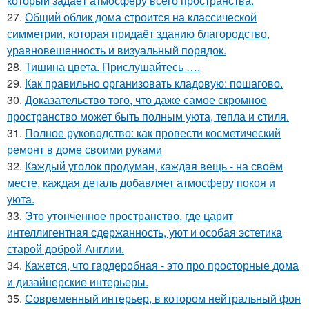
который задаёт атмосферу всего пространства.
27.
Общий облик дома строится на классической
симметрии, которая придаёт зданию благородство,
уравновешенность и визуальный порядок.
28.
Тишина цвета. Прислушайтесь ….
29.
Как правильно организовать кладовую: пошагово.
30.
Доказательство того, что даже самое скромное
пространство может быть полным уюта, тепла и стиля.
31.
Полное руководство: как провести косметический
ремонт в доме своими руками
32.
Каждый уголок продуман, каждая вещь - на своём
месте, каждая деталь добавляет атмосферу покоя и
уюта.
33.
Это утонченное пространство, где царит
интеллигентная сдержанность, уют и особая эстетика
старой доброй Англии.
34.
Кажется, что гардеробная - это про просторные дома
и дизайнерские интерьеры.
35.
Современный интерьер, в котором нейтральный фон