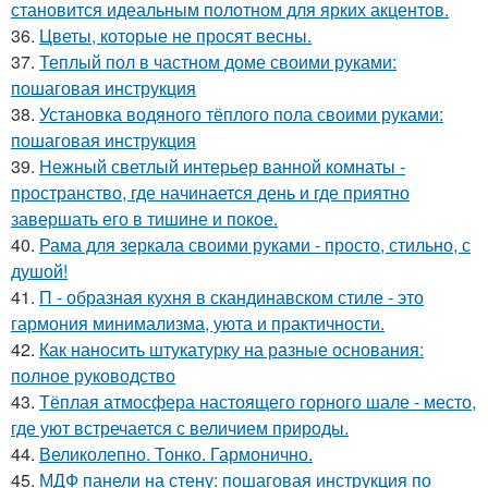
становится идеальным полотном для ярких акцентов.
36.
Цветы, которые не просят весны.
37.
Теплый пол в частном доме своими руками:
пошаговая инструкция
38.
Установка водяного тёплого пола своими руками:
пошаговая инструкция
39.
Нежный светлый интерьер ванной комнаты -
пространство, где начинается день и где приятно
завершать его в тишине и покое.
40.
Рама для зеркала своими руками - просто, стильно, с
душой!
41.
П - образная кухня в скандинавском стиле - это
гармония минимализма, уюта и практичности.
42.
Как наносить штукатурку на разные основания:
полное руководство
43.
Тёплая атмосфера настоящего горного шале - место,
где уют встречается с величием природы.
44.
Великолепно. Тонко. Гармонично.
45.
МДФ панели на стену: пошаговая инструкция по