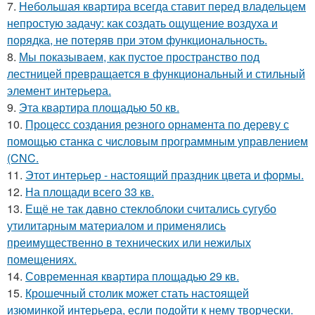
7.
Небольшая квартира всегда ставит перед владельцем
непростую задачу: как создать ощущение воздуха и
порядка, не потеряв при этом функциональность.
8.
Мы показываем, как пустое пространство под
лестницей превращается в функциональный и стильный
элемент интерьера.
9.
Эта квартира площадью 50 кв.
10.
Процесс создания резного орнамента по дереву с
помощью станка с числовым программным управлением
(CNC.
11.
Этот интерьер - настоящий праздник цвета и формы.
12.
На площади всего 33 кв.
13.
Ещё не так давно стеклоблоки считались сугубо
утилитарным материалом и применялись
преимущественно в технических или нежилых
помещениях.
14.
Современная квартира площадью 29 кв.
15.
Крошечный столик может стать настоящей
изюминкой интерьера, если подойти к нему творчески.