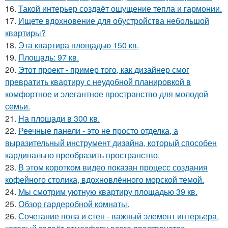
16.
Такой интерьер создаёт ощущение тепла и гармонии.
17.
Ищете вдохновение для обустройства небольшой
квартиры?
18.
Эта квартира площадью 150 кв.
19.
Площадь: 97 кв.
20.
Этот проект - пример того, как дизайнер смог
превратить квартиру с неудобной планировкой в
комфортное и элегантное пространство для молодой
семьи.
21.
На площади в 300 кв.
22.
Реечные панели - это не просто отделка, а
выразительный инструмент дизайна, который способен
кардинально преобразить пространство.
23.
В этом коротком видео показан процесс создания
кофейного столика, вдохновлённого морской темой.
24.
Мы смотрим уютную квартиру площадью 39 кв.
25.
Обзор гардеробной комнаты.
26.
Сочетание пола и стен - важный элемент интерьера,