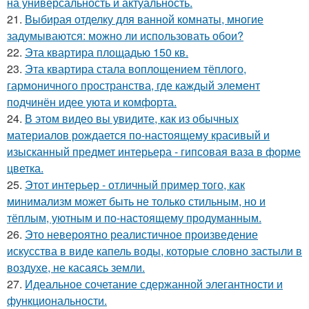
на универсальность и актуальность.
21.
Выбирая отделку для ванной комнаты, многие
задумываются: можно ли использовать обои?
22.
Эта квартира площадью 150 кв.
23.
Эта квартира стала воплощением тёплого,
гармоничного пространства, где каждый элемент
подчинён идее уюта и комфорта.
24.
В этом видео вы увидите, как из обычных
материалов рождается по-настоящему красивый и
изысканный предмет интерьера - гипсовая ваза в форме
цветка.
25.
Этот интерьер - отличный пример того, как
минимализм может быть не только стильным, но и
тёплым, уютным и по-настоящему продуманным.
26.
Это невероятно реалистичное произведение
искусства в виде капель воды, которые словно застыли в
воздухе, не касаясь земли.
27.
Идеальное сочетание сдержанной элегантности и
функциональности.