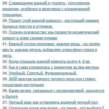
28.
Совмещение ванной и туалета - популярное
решение, особенно в квартирах с ограниченной
площадью.
29.
Проект этой ванной комнаты - настоящий пример
баланса текстур и оттенков.
30.
Полное руководство: как провести косметический
ремонт в доме своими руками
31.
Каждый уголок продуман, каждая вещь - на своём
месте, каждая деталь добавляет атмосферу покоя и
уюта.
32.
Когда площадь ванной комнаты всего 4, 2 кв.
33.
Как я сама справилась с ремонтом за два месяца
34.
Удобный. Светлый. Функциональный.
35.
ДИЙ монтаж водяного теплого пола под стяжку:
пошаговая инструкция
36.
Какие музеи, связанные с космонавтикой, находятся
в Калуге
37.
Уютный дом: как установить водяной теплый пол
38.
Отдельная кухня или кухня - гостиная - что выбрать?