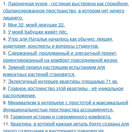
1.
Лаконичная кухня - гостиная выстроена как спокойное,
сбалансированное пространство, в котором нет ничего
лишнего.
2.
Мне 32, моей девушке 22.
3.
У моей бабушки живёт пёс.
4.
Утро для Натальи началось как обычно: лекция,
аудитория, конспекты и вопросы студентов.
5.
Сдержанный, продуманный и элегантный проект,
ориентированный на комфорт повседневной жизни.
6.
Зимний период настоящим испытанием для
комнатных растений становится.
7.
Эклектичный интерьер квартиры площадью 71 кв.
8.
Главное достоинство этой квартиры - её уникальное
расположение.
9.
Минимализм в интерьере с простотой и максимальной
функциональностью пространства ассоциируется.
10.
Гармония истории и современного комфорта.
11.
Квартира, в которой каждая деталь будто создана для
тихого созерцания и внутреннего равновесия.