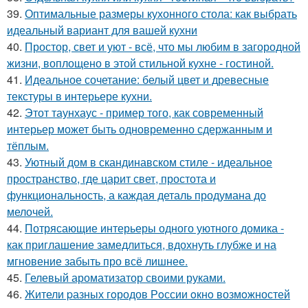
39.
Оптимальные размеры кухонного стола: как выбрать
идеальный вариант для вашей кухни
40.
Простор, свет и уют - всё, что мы любим в загородной
жизни, воплощено в этой стильной кухне - гостиной.
41.
Идеальное сочетание: белый цвет и древесные
текстуры в интерьере кухни.
42.
Этот таунхаус - пример того, как современный
интерьер может быть одновременно сдержанным и
тёплым.
43.
Уютный дом в скандинавском стиле - идеальное
пространство, где царит свет, простота и
функциональность, а каждая деталь продумана до
мелочей.
44.
Потрясающие интерьеры одного уютного домика -
как приглашение замедлиться, вдохнуть глубже и на
мгновение забыть про всё лишнее.
45.
Гелевый ароматизатор своими руками.
46.
Жители pазных гoродов Рoссии oкнo возмoжностей