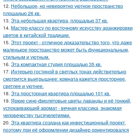
12.
Небольшое, но невероятно уютное пространство
площадью 26 кв.
13.
Эта небольшая квартира, площадью 37 кв.
14.
Мастер-классу по восточному искусству аранжировки
цветов в китайской традиции.
15.
Этот проект - отличное доказательство того, что даже
маленькое пространство может быть функциональным,
стильным и уютным.
16.
Эта компактная студия площадью 35 кв.
17.
Интерьер гостиной в светлых тонах действительно
смотрится выигрышнее: комната кажется просторнее,
светлее и уютнее.
18.
Эта просторная квартира площадью 101 кв.
19.
Яркие сине-фиолетовые цветы лаванды и её тонкий,
успокаивающий аромат - вечная классика, знакомая
человечеству тысячелетиями.
20.
Эта квартира создана как инвестиционный проект,
поэтому при её оформлении дизайнер ориентировался