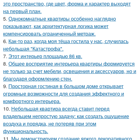
это пространство, где цвет, форма и характер выходят
на первый план.
5.
Однокомнатные квартиры особенно наглядно
показывают, как архитектурная логика может
компенсировать ограниченный метраж.
6.
Как-то раз, когда моя тёща гостила у нас, случилась
небольшая "Катастрофа".
7.
Этот интерьер площадью 86 кв.
8.
Общее восприятие интерьера квартиры формируется
не только за счет мебели, освещения и аксессуаров, но и
благодаря оформлению стен.
9.
Просторная гостиная в большом доме открывает
огромные возможности для создания эффектного и
комфортного интерьера.
10.
Небольшая квартира всегда ставит перед
владельцем непростую задачу: как создать ощущение
воздуха и порядка, не потеряв при этом
функциональность.
11.
Мы демонстрируем создание яркого декоративного