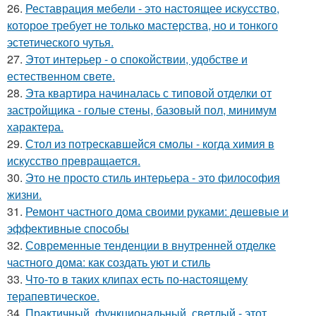
26.
Реставрация мебели - это настоящее искусство,
которое требует не только мастерства, но и тонкого
эстетического чутья.
27.
Этот интерьер - о спокойствии, удобстве и
естественном свете.
28.
Эта квартира начиналась с типовой отделки от
застройщика - голые стены, базовый пол, минимум
характера.
29.
Стол из потрескавшейся смолы - когда химия в
искусство превращается.
30.
Это не просто стиль интерьера - это философия
жизни.
31.
Ремонт частного дома своими руками: дешевые и
эффективные способы
32.
Современные тенденции в внутренней отделке
частного дома: как создать уют и стиль
33.
Что-то в таких клипах есть по-настоящему
терапевтическое.
34.
Практичный, функциональный, светлый - этот