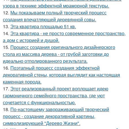
узора в технике эффектной мраморной текстуры.
12.
Мы показываем полный творческий процесс
создания впечатляющей деревянной совы.
13.
Эта квартира площадью 51 кв.
14.
Эта квартира - не просто современное пространство,
а дом с историей и душой.
15.
Процесс создания оригинального дизайнерского
стола из массива дерева - от грубой заготовки до
идеально отполированного результата.
16.
Поэтапный процесс создания эффектной
декоративной стены, которая выглядит как настоящая
каменная порода.
17.
Этот реализованный проект воплощает идею
гармоничного семейного пространства, где уют
сочетается с функциональностью.
18.
По-настоящему завораживающий творческий
процесс - создание декоративной картины,
символизирующей "Дерево Жизни".