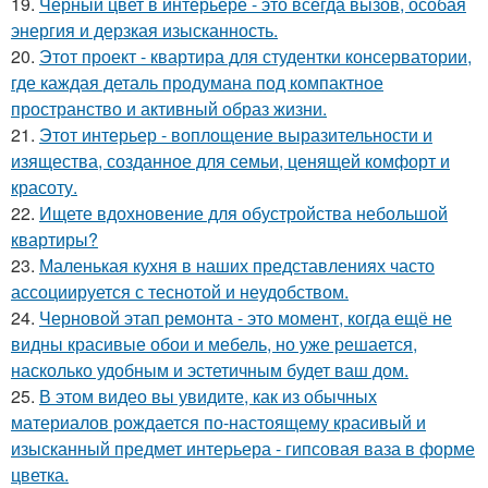
19.
Чёрный цвет в интерьере - это всегда вызов, особая
энергия и дерзкая изысканность.
20.
Этот проект - квартира для студентки консерватории,
где каждая деталь продумана под компактное
пространство и активный образ жизни.
21.
Этот интерьер - воплощение выразительности и
изящества, созданное для семьи, ценящей комфорт и
красоту.
22.
Ищете вдохновение для обустройства небольшой
квартиры?
23.
Маленькая кухня в наших представлениях часто
ассоциируется с теснотой и неудобством.
24.
Черновой этап ремонта - это момент, когда ещё не
видны красивые обои и мебель, но уже решается,
насколько удобным и эстетичным будет ваш дом.
25.
В этом видео вы увидите, как из обычных
материалов рождается по-настоящему красивый и
изысканный предмет интерьера - гипсовая ваза в форме
цветка.