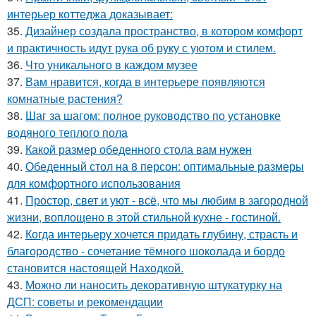
интерьер коттеджа доказывает:
35.
Дизайнер создала пространство, в котором комфорт
и практичность идут рука об руку с уютом и стилем.
36.
Что уникального в каждом музее
37.
Вам нравится, когда в интерьере появляются
комнатные растения?
38.
Шаг за шагом: полное руководство по установке
водяного теплого пола
39.
Какой размер обеденного стола вам нужен
40.
Обеденный стол на 8 персон: оптимальные размеры
для комфортного использования
41.
Простор, свет и уют - всё, что мы любим в загородной
жизни, воплощено в этой стильной кухне - гостиной.
42.
Когда интерьеру хочется придать глубину, страсть и
благородство - сочетание тёмного шоколада и бордо
становится настоящей Находкой.
43.
Можно ли наносить декоративную штукатурку на
ДСП: советы и рекомендации