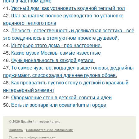
пола в частном доме
41.
Уютный дом: как установить водяной теплый пол
42.
Шаг за шагом: полное руководство по установке
водяного теплого пола
43.
Лёгкость, естественность и деликатная эстетика - всё
это соединилось в этом уютном проекте душевой.
44.
Интерьер этого дома - про настроение.
45.
Какие музеи Москвы самые известные
46.
Функциональность в каждой детали.
47.
То самое чувство, когда дел выше головы, дедлайны
поджимают, список задач длиннее рулона обоев.
48.
Как превратить пустую стену в детской в красивый
интерьерный элемент
49.
Оформление стен в детской: советы и идеи
50.
Есть ли зоопарк или oceanarium в городе
© 2026 Дизайн / интерьер / стиль
Контакты
Пользовательское соглашение
Политика конфидециальности