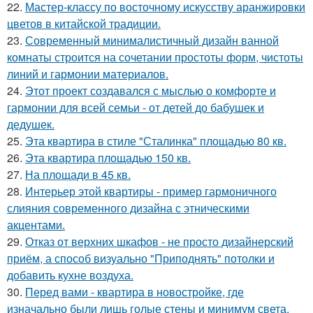
22.
Мастер-классу по восточному искусству аранжировки
цветов в китайской традиции.
23.
Современный минималистичный дизайн ванной
комнаты строится на сочетании простоты форм, чистоты
линий и гармонии материалов.
24.
Этот проект создавался с мыслью о комфорте и
гармонии для всей семьи - от детей до бабушек и
дедушек.
25.
Эта квартира в стиле "Сталинка" площадью 80 кв.
26.
Эта квартира площадью 150 кв.
27.
На площади в 45 кв.
28.
Интерьер этой квартиры - пример гармоничного
слияния современного дизайна с этническими
акцентами.
29.
Отказ от верхних шкафов - не просто дизайнерский
приём, а способ визуально "Приподнять" потолки и
добавить кухне воздуха.
30.
Перед вами - квартира в новостройке, где
изначально были лишь голые стены и минимум света.