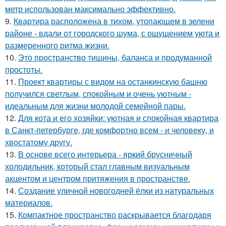
метр использован максимально эффективно.
9.
Квартира расположена в тихом, утопающем в зелени
районе - вдали от городского шума, с ощущением уюта и
размеренного ритма жизни.
10.
Это пространство тишины, баланса и продуманной
простоты.
11.
Проект квартиры с видом на останкинскую башню
получился светлым, спокойным и очень уютным -
идеальным для жизни молодой семейной пары.
12.
Для кота и его хозяйки: уютная и спокойная квартира
в Санкт-петербурге, где комфортно всем - и человеку, и
хвостатому другу.
13.
В основе всего интерьера - яркий брусничный
холодильник, который стал главным визуальным
акцентом и центром притяжения в пространстве.
14.
Создание уличной новогодней ёлки из натуральных
материалов.
15.
Компактное пространство раскрывается благодаря