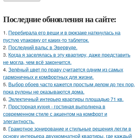
Последние обновления на сайте:
1.
Перебирала его вещи и в рюкзаке наткнулась на
пустую упаковку от каких-то таблеток.
2.
Последний вальс в Эвервуде.
3.
Когда я заселялась в эту квартиру, даже представить
не могла, чем всё закончится.
4.
Зелёный цвет по праву считается одним из самых
гармоничных и комфортных для жизни.
5.
Выбор обоев часто кажется простым делом до тех пор,
пока рулоны не оказываются дома.
6.
Эклектичный интерьер квартиры площадью 71 кв.
7.
Просторная кухня - гостиная выполнена в
современном стиле с акцентом на комфорт и
элегантность.
8.
Грамотное зонирование и стильные решения легли в
основу интерьера двухкомнатной квартиры, где каждый