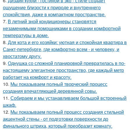
6.
Дизайн кухни - гостиной в эко - стиле создаёт
ощущение близости к природе и внутреннего
спокойствия, даже в компактном пространстве.
7.
В летний зной кондиционеры становятся
незаменимыми помощниками в создании комфортной
температуры в доме.
8.
Для кота и его хозяйки: уютная и спокойная квартира в
Санкт-петербурге, где комфортно всем - и человеку, и
хвостатому другу.
9.
Однушка со сложной планировкой превратилась в по-
настоящему элегантное пространство, где каждый метр
работает на комфорт и красоту.
10.
Мы показываем полный творческий процесс
создания впечатляющей деревянной совы.
11.
Собираем и мы устанавливаем большой встроенный
шкаф.
12.
Мы показываем полный процесс создания стильной
акцентной стены - от подготовки поверхности до
финального штриха, который преобразит комнату.