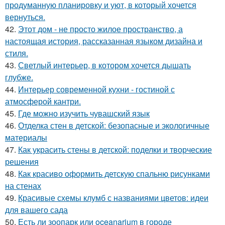
продуманную планировку и уют, в который хочется
вернуться.
42.
Этот дом - не просто жилое пространство, а
настоящая история, рассказанная языком дизайна и
стиля.
43.
Светлый интерьер, в котором хочется дышать
глубже.
44.
Интерьер современной кухни - гостиной с
атмосферой кантри.
45.
Где можно изучить чувашский язык
46.
Отделка стен в детской: безопасные и экологичные
материалы
47.
Как украсить стены в детской: поделки и творческие
решения
48.
Как красиво оформить детскую спальню рисунками
на стенах
49.
Красивые схемы клумб с названиями цветов: идеи
для вашего сада
50.
Есть ли зоопарк или oceanarium в городе