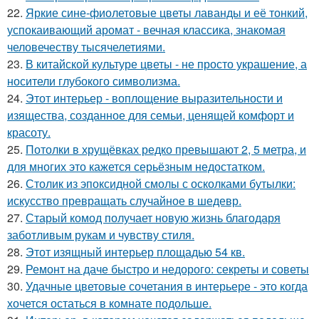
22.
Яркие сине-фиолетовые цветы лаванды и её тонкий,
успокаивающий аромат - вечная классика, знакомая
человечеству тысячелетиями.
23.
В китайской культуре цветы - не просто украшение, а
носители глубокого символизма.
24.
Этот интерьер - воплощение выразительности и
изящества, созданное для семьи, ценящей комфорт и
красоту.
25.
Потолки в хрущёвках редко превышают 2, 5 метра, и
для многих это кажется серьёзным недостатком.
26.
Столик из эпоксидной смолы с осколками бутылки:
искусство превращать случайное в шедевр.
27.
Старый комод получает новую жизнь благодаря
заботливым рукам и чувству стиля.
28.
Этот изящный интерьер площадью 54 кв.
29.
Ремонт на даче быстро и недорого: секреты и советы
30.
Удачные цветовые сочетания в интерьере - это когда
хочется остаться в комнате подольше.