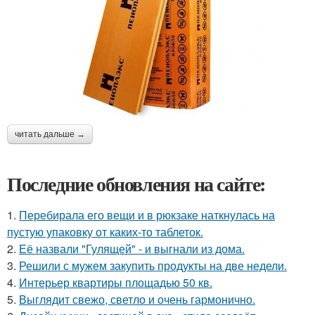
читать дальше →
Последние обновления на сайте:
1.
Перебирала его вещи и в рюкзаке наткнулась на
пустую упаковку от каких-то таблеток.
2.
Её назвали "Гулящей" - и выгнали из дома.
3.
Решили с мужем закупить продукты на две недели.
4.
Интерьер квартиры площадью 50 кв.
5.
Выглядит свежо, светло и очень гармонично.