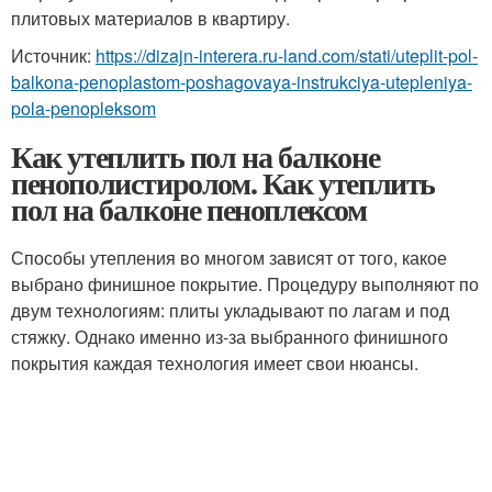
плитовых материалов в квартиру.
Источник:
https://dizajn-interera.ru-land.com/stati/uteplit-pol-
balkona-penoplastom-poshagovaya-instrukciya-utepleniya-
pola-penopleksom
Как утеплить пол на балконе
пенополистиролом. Как утеплить
пол на балконе пеноплексом
Способы утепления во многом зависят от того, какое
выбрано финишное покрытие. Процедуру выполняют по
двум технологиям: плиты укладывают по лагам и под
стяжку. Однако именно из-за выбранного финишного
покрытия каждая технология имеет свои нюансы.