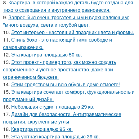
8.
Квартира, в которой каждая деталь будто создана для
тихого созерцания и внутреннего равновесия.
9.
Запрос был очень трогательным и вдохновляющим:
"много воздуха, света и голубой цвет.
10.
Этот интерьер - настоящий праздник цвета и формы.
11.
Стиль бохо - это настоящий гимн свободе и
самовыражению.
12.
Эта квартира площадью 50 кв.
13.
Этот проект - пример того, как можно создать
современное и уютное пространство, даже при
ограниченном бюджете.
14.
Этим средством вы всю обувь в доме отмоете!
15.
Эта квартира сочетает комфорт, функциональность и
продуманный дизайн.
16.
Небольшая студия площадью 29 кв.
17.
Дизайн для безопасности. Антитравматические
покрытия, скругленные углы
18.
Квартира площадью 95 кв.
19.
Эта уютная квартира площадью 39 кв.