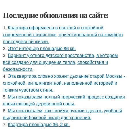
Последние обновления на сайте:
1.
Квартира оформлена в светлой и спокойной
современной стилистике, ориентированной на комфорт
повседневной жизни.
2.
Этот интерьер площадью 86 кв.
3.
Вариант уютного детского пространства, в котором
всё создано для ощущения тепла, спокойствия и
безопасности.
4.
Эта квартира словно хранит дыхание старой Москвы -
спокойной, интеллигентной, наполненной историей и
тонким чувством стиля.
5.
Мы показываем полный творческий процесс создания
впечатляющей деревянной совы.
6.
Мы показываем, как своими руками сделать удобный
выдвижной боковой шкаф для хранения.
7.
Квартира площадью 36, 2 кв.