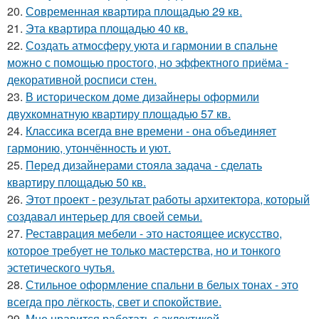
20.
Современная квартира площадью 29 кв.
21.
Эта квартира площадью 40 кв.
22.
Создать атмосферу уюта и гармонии в спальне
можно с помощью простого, но эффектного приёма -
декоративной росписи стен.
23.
В историческом доме дизайнеры оформили
двухкомнатную квартиру площадью 57 кв.
24.
Классика всегда вне времени - она объединяет
гармонию, утончённость и уют.
25.
Перед дизайнерами стояла задача - сделать
квартиру площадью 50 кв.
26.
Этот проект - результат работы архитектора, который
создавал интерьер для своей семьи.
27.
Реставрация мебели - это настоящее искусство,
которое требует не только мастерства, но и тонкого
эстетического чутья.
28.
Стильное оформление спальни в белых тонах - это
всегда про лёгкость, свет и спокойствие.
29.
Мне нравится работать с эклектикой.