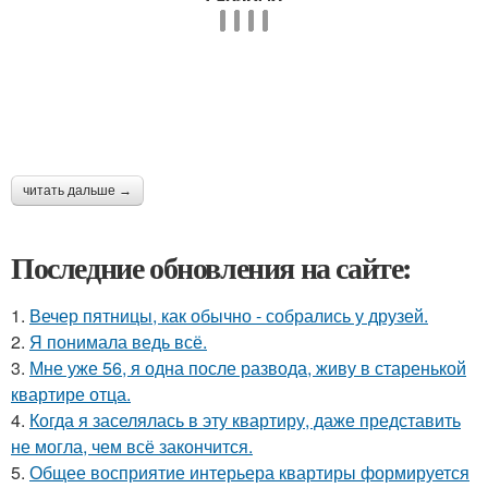
читать дальше →
Последние обновления на сайте:
1.
Вечер пятницы, как обычно - собрались у друзей.
2.
Я понимала ведь всё.
3.
Мне уже 56, я одна после развода, живу в старенькой
квартире отца.
4.
Когда я заселялась в эту квартиру, даже представить
не могла, чем всё закончится.
5.
Общее восприятие интерьера квартиры формируется