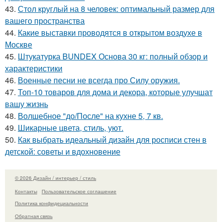
43.
Стол круглый на 8 человек: оптимальный размер для
вашего пространства
44.
Какие выставки проводятся в открытом воздухе в
Москве
45.
Штукатурка BUNDEX Основа 30 кг: полный обзор и
характеристики
46.
Военные песни не всегда про Силу оружия.
47.
Топ-10 товаров для дома и декора, которые улучшат
вашу жизнь
48.
Волшебное "до/После" на кухне 5, 7 кв.
49.
Шикарные цвета, стиль, уют.
50.
Как выбрать идеальный дизайн для росписи стен в
детской: советы и вдохновение
© 2026 Дизайн / интерьер / стиль
Контакты
Пользовательское соглашение
Политика конфидециальности
Обратная связь