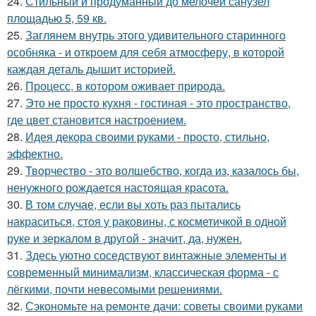
24.
Стильный и продуманный до мелочей санузел
площадью 5, 59 кв.
25.
Заглянем внутрь этого удивительного старинного
особняка - и откроем для себя атмосферу, в которой
каждая деталь дышит историей.
26.
Процесс, в котором оживает природа.
27.
Это не просто кухня - гостиная - это пространство,
где цвет становится настроением.
28.
Идея декора своими руками - просто, стильно,
эффектно.
29.
Творчество - это волшебство, когда из, казалось бы,
ненужного рождается настоящая красота.
30.
В том случае, если вы хоть раз пытались
накраситься, стоя у раковины, с косметичкой в одной
руке и зеркалом в другой - значит, да, нужен.
31.
Здесь уютно соседствуют винтажные элементы и
современный минимализм, классическая форма - с
лёгкими, почти невесомыми решениями.
32.
Сэкономьте на ремонте дачи: советы своими руками