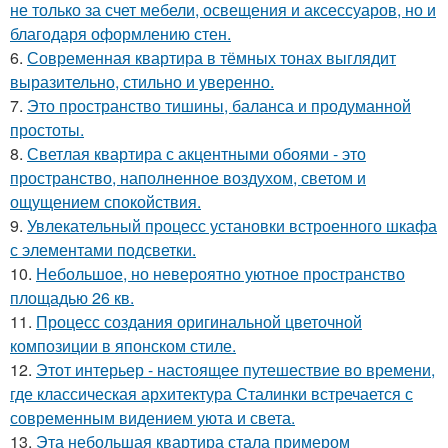
не только за счет мебели, освещения и аксессуаров, но и
благодаря оформлению стен.
6.
Современная квартира в тёмных тонах выглядит
выразительно, стильно и уверенно.
7.
Это пространство тишины, баланса и продуманной
простоты.
8.
Светлая квартира с акцентными обоями - это
пространство, наполненное воздухом, светом и
ощущением спокойствия.
9.
Увлекательный процесс установки встроенного шкафа
с элементами подсветки.
10.
Небольшое, но невероятно уютное пространство
площадью 26 кв.
11.
Процесс создания оригинальной цветочной
композиции в японском стиле.
12.
Этот интерьер - настоящее путешествие во времени,
где классическая архитектура Сталинки встречается с
современным видением уюта и света.
13.
Эта небольшая квартира стала примером