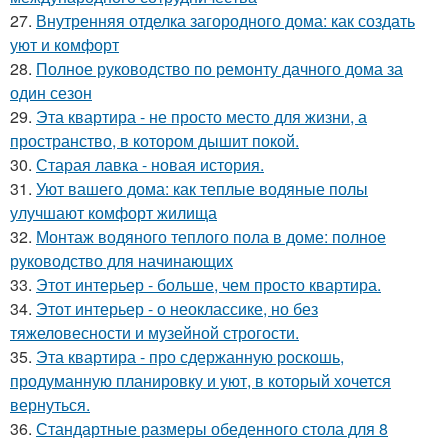
27.
Внутренняя отделка загородного дома: как создать
уют и комфорт
28.
Полное руководство по ремонту дачного дома за
один сезон
29.
Эта квартира - не просто место для жизни, а
пространство, в котором дышит покой.
30.
Старая лавка - новая история.
31.
Уют вашего дома: как теплые водяные полы
улучшают комфорт жилища
32.
Монтаж водяного теплого пола в доме: полное
руководство для начинающих
33.
Этот интерьер - больше, чем просто квартира.
34.
Этот интерьер - о неоклассике, но без
тяжеловесности и музейной строгости.
35.
Эта квартира - про сдержанную роскошь,
продуманную планировку и уют, в который хочется
вернуться.
36.
Стандартные размеры обеденного стола для 8