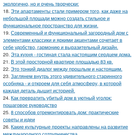
экологично, но и очень творчески:
18.
Эти апартаменты стали примером того, как даже на
небольшой площади можно создать стильное и
функциональное пространство для жизни.
19.
Современный и функциональный загородный дом с
элементами классики и яркими акцентами сочетает в
себе удобство, гармонию и выразительный дизайн.
20.
Эта кухня - гостиная стала настоящим сердцем дома.
21.
В этой просторной квартире площадью 83 кв.
22.
Это тонкий диалог между прошлым и настоящим.
23.
Заглянем внутрь этого удивительного старинного
особняка - и откроем для себя атмосферу, в которой
каждая деталь дышит историей.
24.
Как превратить убитый дом в уютный уголок:
пошаговое руководство
25.
8 способов отремонтировать дом: практические
советы и идеи
26.
Какие культурные проекты направлены на развитие
международного сотрудничества