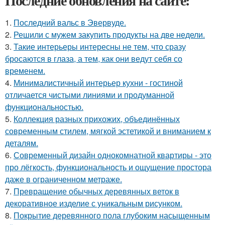
Последние обновления на сайте:
1.
Последний вальс в Эвервуде.
2.
Решили с мужем закупить продукты на две недели.
3.
Такие интерьеры интересны не тем, что сразу
бросаются в глаза, а тем, как они ведут себя со
временем.
4.
Минималистичный интерьер кухни - гостиной
отличается чистыми линиями и продуманной
функциональностью.
5.
Коллекция разных прихожих, объединённых
современным стилем, мягкой эстетикой и вниманием к
деталям.
6.
Современный дизайн однокомнатной квартиры - это
про лёгкость, функциональность и ощущение простора
даже в ограниченном метраже.
7.
Превращение обычных деревянных веток в
декоративное изделие с уникальным рисунком.
8.
Покрытие деревянного пола глубоким насыщенным