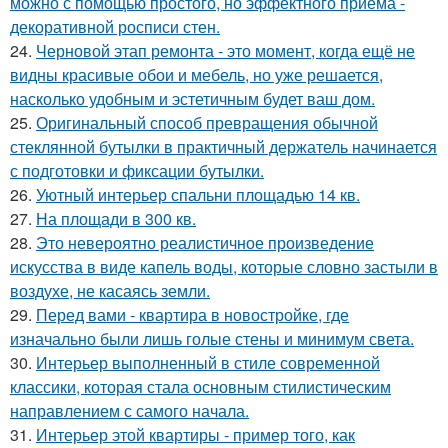
можно с помощью простого, но эффектного приёма -
декоративной росписи стен.
24.
Черновой этап ремонта - это момент, когда ещё не
видны красивые обои и мебель, но уже решается,
насколько удобным и эстетичным будет ваш дом.
25.
Оригинальный способ превращения обычной
стеклянной бутылки в практичный держатель начинается
с подготовки и фиксации бутылки.
26.
Уютный интерьер спальни площадью 14 кв.
27.
На площади в 300 кв.
28.
Это невероятно реалистичное произведение
искусства в виде капель воды, которые словно застыли в
воздухе, не касаясь земли.
29.
Перед вами - квартира в новостройке, где
изначально были лишь голые стены и минимум света.
30.
Интерьер выполненный в стиле современной
классики, которая стала основным стилистическим
направлением с самого начала.
31.
Интерьер этой квартиры - пример того, как