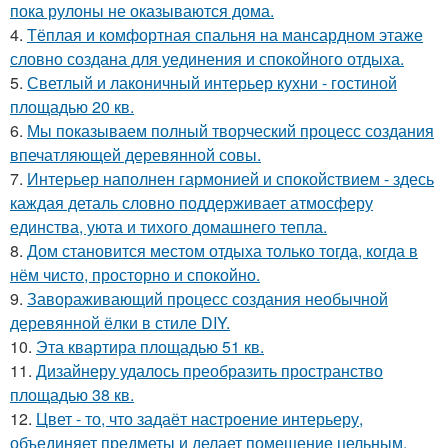
пока рулоны не оказываются дома.
4.
Тёплая и комфортная спальня на мансардном этаже
словно создана для уединения и спокойного отдыха.
5.
Светлый и лаконичный интерьер кухни - гостиной
площадью 20 кв.
6.
Мы показываем полный творческий процесс создания
впечатляющей деревянной совы.
7.
Интерьер наполнен гармонией и спокойствием - здесь
каждая деталь словно поддерживает атмосферу
единства, уюта и тихого домашнего тепла.
8.
Дом становится местом отдыха только тогда, когда в
нём чисто, просторно и спокойно.
9.
Завораживающий процесс создания необычной
деревянной ёлки в стиле DIY.
10.
Эта квартира площадью 51 кв.
11.
Дизайнеру удалось преобразить пространство
площадью 38 кв.
12.
Цвет - то, что задаёт настроение интерьеру,
объединяет предметы и делает помещение цельным.