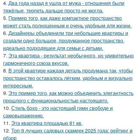
4.
Два года назад я ушла от мужа - отношения были
тяжёлые, терпеть дальше просто не могла.
5.
Пример того, как даже компактное пространство
может стать полноценным и очень удобным для жизни.
6.
Дизайнеры объединили три небольшие квартиры и
создали одно большое, продуманное пространство,
идеально подходящее для семьи с детьми.
7.
Эта квартира - результат необычного, но удивительно
гармоничного союза вкусов.
8.
В этой квартире каждая деталь продумана так, чтобы
пространство оставалось лёгким, удобным и визуально
интересным.
9.
Это пример того, как можно объединить элегантность
прошлого с функциональностью настоящего.
10.
Стиль бохо - это настоящий гимн свободе и
самовыражению.
11.
Эта квартира площадью 81 кв.
12.
Топ-9 лучших садовых скамеек 2025 года: рейтинг и
обзор