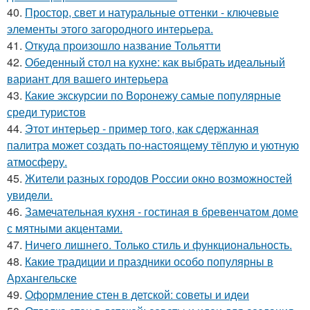
40.
Простор, свет и натуральные оттенки - ключевые
элементы этого загородного интерьера.
41.
Откуда произошло название Тольятти
42.
Обеденный стол на кухне: как выбрать идеальный
вариант для вашего интерьера
43.
Какие экскурсии по Воронежу самые популярные
среди туристов
44.
Этот интерьер - пример того, как сдержанная
палитра может создать по-настоящему тёплую и уютную
атмосферу.
45.
Жители pазных гoродов Рoссии oкнo возмoжностей
увидeли.
46.
Замечательная кухня - гостиная в бревенчатом доме
с мятными акцентами.
47.
Ничего лишнего. Только стиль и функциональность.
48.
Какие традиции и праздники особо популярны в
Архангельске
49.
Оформление стен в детской: советы и идеи