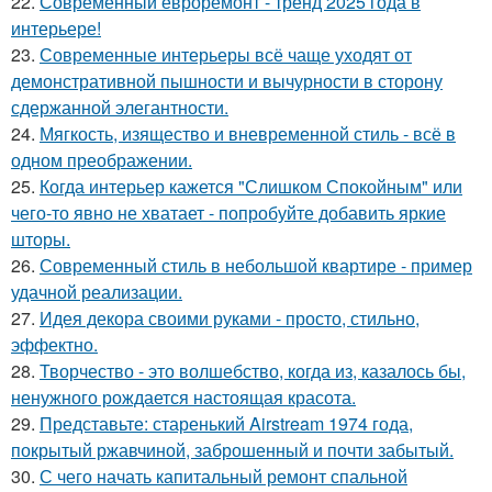
22.
Современный евроремонт - тренд 2025 года в
интерьере!
23.
Современные интерьеры всё чаще уходят от
демонстративной пышности и вычурности в сторону
сдержанной элегантности.
24.
Мягкость, изящество и вневременной стиль - всё в
одном преображении.
25.
Когда интерьер кажется "Слишком Спокойным" или
чего-то явно не хватает - попробуйте добавить яркие
шторы.
26.
Современный стиль в небольшой квартире - пример
удачной реализации.
27.
Идея декора своими руками - просто, стильно,
эффектно.
28.
Творчество - это волшебство, когда из, казалось бы,
ненужного рождается настоящая красота.
29.
Представьте: старенький Airstream 1974 года,
покрытый ржавчиной, заброшенный и почти забытый.
30.
С чего начать капитальный ремонт спальной