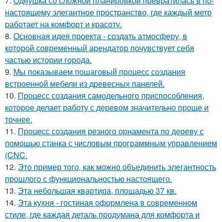
7.
Однушка со сложной планировкой превратилась в по-
настоящему элегантное пространство, где каждый метр
работает на комфорт и красоту.
8.
Основная идея проекта - создать атмосферу, в
которой современный арендатор почувствует себя
частью истории города.
9.
Мы показываем пошаговый процесс создания
встроенной мебели из древесных панелей.
10.
Процесс создания самодельного приспособления,
которое делает работу с деревом значительно проще и
точнее.
11.
Процесс создания резного орнамента по дереву с
помощью станка с числовым программным управлением
(CNC.
12.
Это пример того, как можно объединить элегантность
прошлого с функциональностью настоящего.
13.
Эта небольшая квартира, площадью 37 кв.
14.
Эта кухня - гостиная оформлена в современном
стиле, где каждая деталь продумана для комфорта и