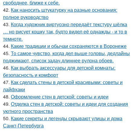
свободнее, ближе к себе.
42.
Как наносить штукатурку на разные основания:
полное руководство
43.
Когда художник виртуозно передаёт текстуру шёлка
… но рисует кошку так, будто видел её однажды - и то в
темноте.
44.
Какие традиции и обычаи сохраняются в Воронеже
45.
То самое чувство, когда дел выше головы, дедлайны
поджимают, список задач длиннее рулона обоев.
46.
Как выбрать аксессуары для детской комнаты:
безопасность и комфорт
47.
Как сделать стены в детской красивыми: советы и
лайфхаки
48.
Оформление стен в детской: советы и идеи
49.
Отделка стен в детской: советы и идеи для создания
уютного пространства
50.
Какие секреты и легенды скрывают улицы и дома
Санкт-Петербурга