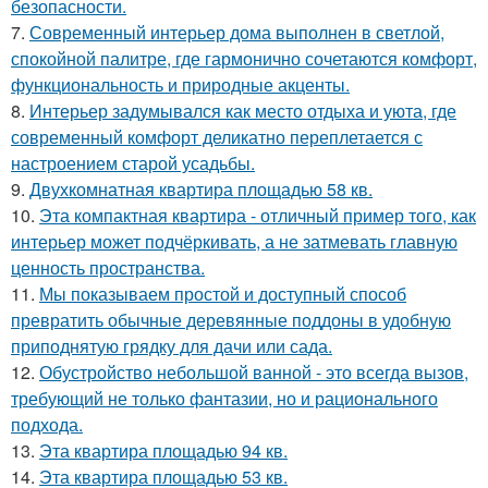
безопасности.
7.
Современный интерьер дома выполнен в светлой,
спокойной палитре, где гармонично сочетаются комфорт,
функциональность и природные акценты.
8.
Интерьер задумывался как место отдыха и уюта, где
современный комфорт деликатно переплетается с
настроением старой усадьбы.
9.
Двухкомнатная квартира площадью 58 кв.
10.
Эта компактная квартира - отличный пример того, как
интерьер может подчёркивать, а не затмевать главную
ценность пространства.
11.
Мы показываем простой и доступный способ
превратить обычные деревянные поддоны в удобную
приподнятую грядку для дачи или сада.
12.
Обустройство небольшой ванной - это всегда вызов,
требующий не только фантазии, но и рационального
подхода.
13.
Эта квартира площадью 94 кв.
14.
Эта квартира площадью 53 кв.