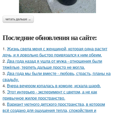
читать дальше →
Последние обновления на сайте:
1.
Жизнь свела меня с женщиной, которая одна растит
дочь, и я довольно быстро привязался к ним обеим.
2.
Два года назад я ушла от мужа - отношения были
тяжёлые, терпеть дальше просто не могла.
3.
Два года мы были вместе - любовь, страсть, планы на
свадьбу.
4.
Вчера вечером копалась в комоде, искала шарф.
5.
Этот интерьер - эксперимент с цветом, а не как
привычное жилое пространство.
6.
Вариант уютного детского пространства, в котором
всё создано для ощущения тепла, спокойствия и