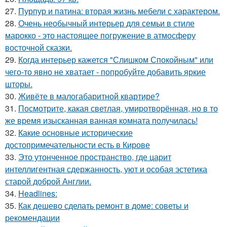
27.
Пурпур и патина: вторая жизнь мебели с характером.
28.
Очень необычный интерьер для семьи в стиле
марокко - это настоящее погружение в атмосферу
восточной сказки.
29.
Когда интерьер кажется "Слишком Спокойным" или
чего-то явно не хватает - попробуйте добавить яркие
шторы.
30.
Живёте в малогабаритной квартире?
31.
Посмотрите, какая светлая, умиротворённая, но в то
же время изысканная ванная комната получилась!
32.
Какие основные исторические
достопримечательности есть в Кирове
33.
Это утонченное пространство, где царит
интеллигентная сдержанность, уют и особая эстетика
старой доброй Англии.
34.
Headlines:
35.
Как дешево сделать ремонт в доме: советы и
рекомендации