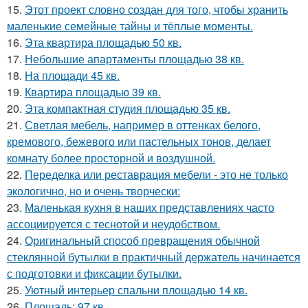
15.
Этот проект словно создан для того, чтобы хранить
маленькие семейные тайны и тёплые моменты.
16.
Эта квартира площадью 50 кв.
17.
Небольшие апартаменты площадью 38 кв.
18.
На площади 45 кв.
19.
Квартира площадью 39 кв.
20.
Эта компактная студия площадью 35 кв.
21.
Светлая мебель, например в оттенках белого,
кремового, бежевого или пастельных тонов, делает
комнату более просторной и воздушной.
22.
Переделка или реставрация мебели - это не только
экологично, но и очень творчески:
23.
Маленькая кухня в наших представлениях часто
ассоциируется с теснотой и неудобством.
24.
Оригинальный способ превращения обычной
стеклянной бутылки в практичный держатель начинается
с подготовки и фиксации бутылки.
25.
Уютный интерьер спальни площадью 14 кв.
26.
Площадь: 97 кв.