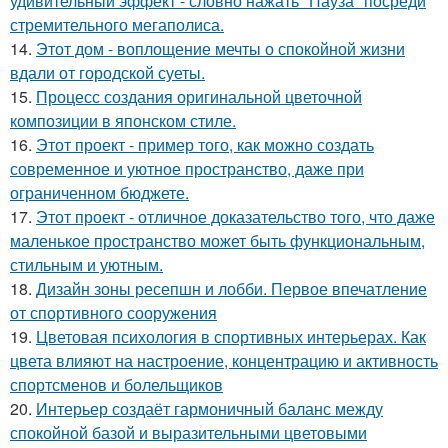
удивительный эффект - словно нажать "Пауза" посреди
стремительного мегаполиса.
14.
Этот дом - воплощение мечты о спокойной жизни
вдали от городской суеты.
15.
Процесс создания оригинальной цветочной
композиции в японском стиле.
16.
Этот проект - пример того, как можно создать
современное и уютное пространство, даже при
ограниченном бюджете.
17.
Этот проект - отличное доказательство того, что даже
маленькое пространство может быть функциональным,
стильным и уютным.
18.
Дизайн зоны ресепшн и лобби. Первое впечатление
от спортивного сооружения
19.
Цветовая психология в спортивных интерьерах. Как
цвета влияют на настроение, концентрацию и активность
спортсменов и болельщиков
20.
Интерьер создаёт гармоничный баланс между
спокойной базой и выразительными цветовыми