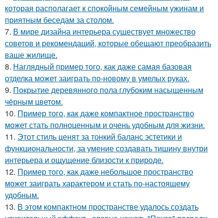
которая располагает к спокойным семейным ужинам и
приятным беседам за столом.
7.
В мире дизайна интерьера существует множество
советов и рекомендаций, которые обещают преобразить
ваше жилище.
8.
Наглядный пример того, как даже самая базовая
отделка может заиграть по-новому в умелых руках.
9.
Покрытие деревянного пола глубоким насыщенным
чёрным цветом.
10.
Пример того, как даже компактное пространство
может стать полноценным и очень удобным для жизни.
11.
Этот стиль ценят за тонкий баланс эстетики и
функциональности, за умение создавать тишину внутри
интерьера и ощущение близости к природе.
12.
Пример того, как даже небольшое пространство
может заиграть характером и стать по-настоящему
удобным.
13.
В этом компактном пространстве удалось создать