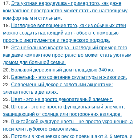
17.
Эта уютная евродвушка - пример того, как даже
компактное пространство может стать по-настоящему
комфортным и стильным.
18.
Наглядное воплощение того, как из обычных стен
можно создать настоящий арт - объект с помощью
простых инструментов и творческого подхода.
19.
Эта небольшая квартира - наглядный пример того,
как даже компактное пространство может стать уютным
домом для большой семьи.
20.
Большой деревянный дом площадью 340 кв.
21.
Барельеф - это сочетание скульптуры и живописи.
22.
Современный декор с золотыми акцентами:
элегантность в деталях.
23.
Цвет - это не просто декоративный элемент.
24.
Шторы - это не просто функциональный элемент,
защищающий от солнца или посторонних взглядов.
25.
В китайской культуре цветы - не просто украшение, а
носители глубокого символизма.
26.
Потолки в хрущёвках редко превышают 2, 5 метра, и