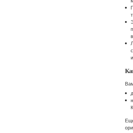
Ка
Вам
Еще
ори