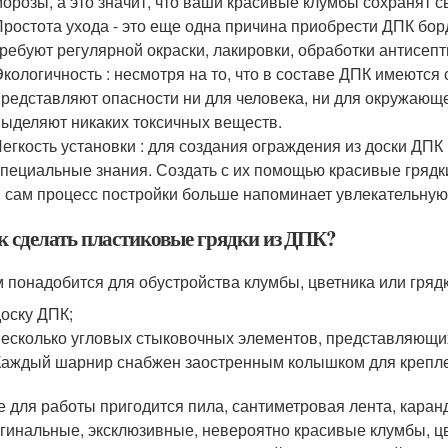
морозы, а это значит, что ваши красивые клумбы сохранят с
Простота ухода - это еще одна причина приобрести ДПК бор
требуют регулярной окраски, лакировки, обработки антисепти
Экологичность : несмотря на то, что в составе ДПК имеются
представляют опасности ни для человека, ни для окружающе
выделяют никаких токсичных веществ.
Легкость установки : для создания ограждения из доски ДП
специальные знания. Создать с их помощью красивые грядки
и сам процесс постройки больше напоминает увлекательную 
к сделать пластиковые грядки из ДПК?
 понадобится для обустройства клумбы, цветника или грядк
доску ДПК;
несколько угловых стыковочных элементов, представляющ
Каждый шарнир снабжен заостренным колышком для креплен
 для работы пригодится пила, сантиметровая лента, кара
гинальные, эксклюзивные, невероятно красивые клумбы, цв