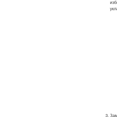
изб
укл
Зам