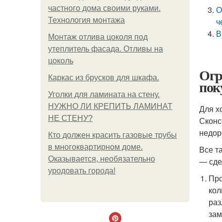
частного дома своими руками.
О
Технология монтажа
ч
В
Монтаж отлива цоколя под
утеплитель фасада. Отливы на
цоколь
Огр
Каркас из брусков для шкафа.
пок
Уголки для ламината на стену.
НУЖНО ЛИ КРЕПИТЬ ЛАМИНАТ
Для х
НЕ СТЕНУ?
Сконс
недор
Кто должен красить газовые трубы
в многоквартирном доме.
Все т
Оказывается, необязательно
— сде
уродовать города!
Про
кол
раз
зам