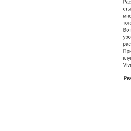
Рас
сты
мно
тог
Вот
уро
рас
При
клу
Viv
Ре