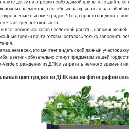
пилите доску на отрезки необходимой длины и создайте к
ковочных элементов, способных раскрываться на любой уго
гоуровневые высокие грядки ? Тогда просто соедините п
о же заостренного колышка.
 и все, несколько часов несложной работы, напоминающей с
жайные грядки почти готовы, осталось только заполнить 
тения.
глашаем всех, кто мечтает видеть свой дачный участок акк
мба, цветник обязательно станут предметом вашей гордости
a-Verde ограждения из ДПК и затратить немного времени на 
альный цвет грядки из ДПК как на фотографии сн