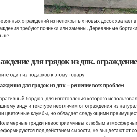
евянных ограждений из непокрытых новых досок хватает в с
аждения требуют починки или замены. Деревянные бортики 
ьше.
аждение для грядок из дпк. ограждение
ите один из подарков к этому товару
аждения для грядок из дпк – решение всех проблем
оративный бордюр, для изготовления которого использовал
шнему виду и текстуре неотличим от ограждения из натурал
и цветочные клумбы, но обладает следующими преимущес
Полимерные грядки невосприимчивы к любым атмосферным ф
деформируются под действием сырости, не выцветают от со