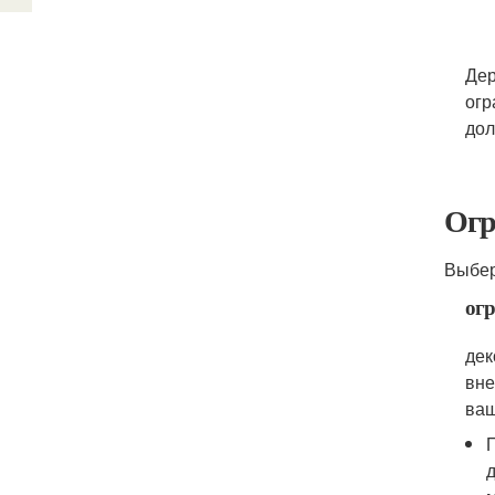
Дер
огр
дол
Огр
Выбер
огр
дек
вне
ваш