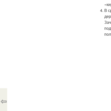
«ки
В с
дер
Зач
под
пол
⇦