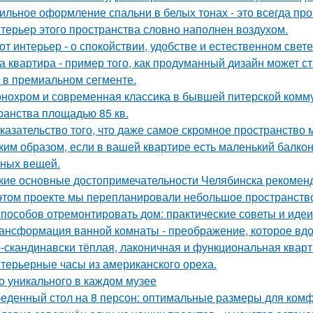
ильное оформление спальни в белых тонах - это всегда про 
терьер этого пространства словно наполнен воздухом.
от интерьер - о спокойствии, удобстве и естественном свете
а квартира - пример того, как продуманный дизайн может 
 в премиальном сегменте.
нохром и современная классика в бывшей питерской комму
ранства площадью 85 кв.
казательство того, что даже самое скромное пространство 
ким образом, если в вашей квартире есть маленький балкон
ных вещей.
кие основные достопримечательности Челябинска рекоменд
этом проекте мы перепланировали небольшое пространство 
способов отремонтировать дом: практические советы и идеи
ансформация ванной комнаты - преображение, которое вдо
-скандинавски тёплая, лаконичная и функциональная кварти
терьерные часы из американского ореха.
о уникального в каждом музее
еденный стол на 8 персон: оптимальные размеры для ком