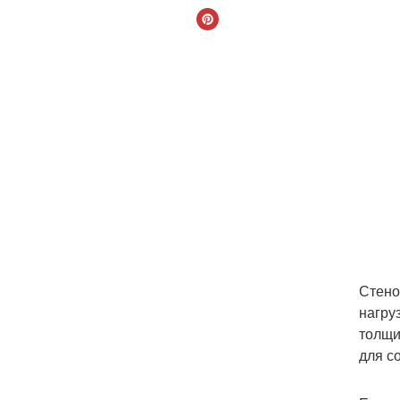
Стено
нагру
толщи
для с