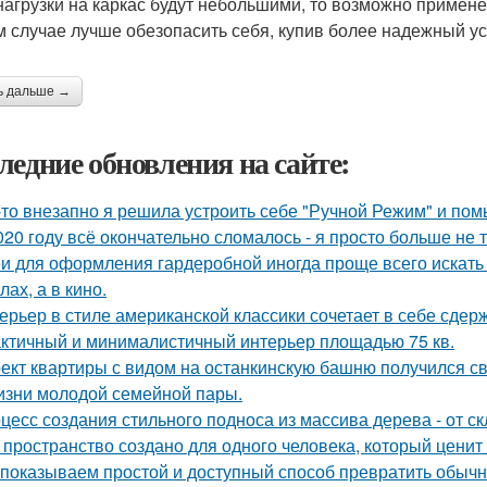
нагрузки на каркас будут небольшими, то возможно примене
м случае лучше обезопасить себя, купив более надежный у
ь дальше →
ледние обновления на сайте:
-то внезапно я решила устроить себе "Ручной Режим" и пом
020 году всё окончательно сломалось - я просто больше не 
и для оформления гардеробной иногда проще всего искать 
ах, а в кино.
ерьер в стиле американской классики сочетает в себе сдер
ктичный и минималистичный интерьер площадью 75 кв.
ект квартиры с видом на останкинскую башню получился с
изни молодой семейной пары.
цесс создания стильного подноса из массива дерева - от с
 пространство создано для одного человека, который ценит
показываем простой и доступный способ превратить обыч