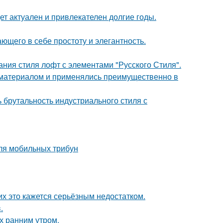
дет актуален и привлекателен долгие годы.
ющего в себе простоту и элегантность.
ния стиля лофт с элементами "Русского Стиля".
м материалом и применялись преимущественно в
ь брутальность индустриального стиля с
ля мобильных трибун
их это кажется серьёзным недостатком.
.
ох ранним утром.