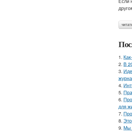
Если 
друго
читат
Пос
1.
Как
2.
В 2
3.
Иде
журнал
4.
Инт
5.
Пра
6.
Про
для ж
7.
Про
8.
Это
9.
Мы 