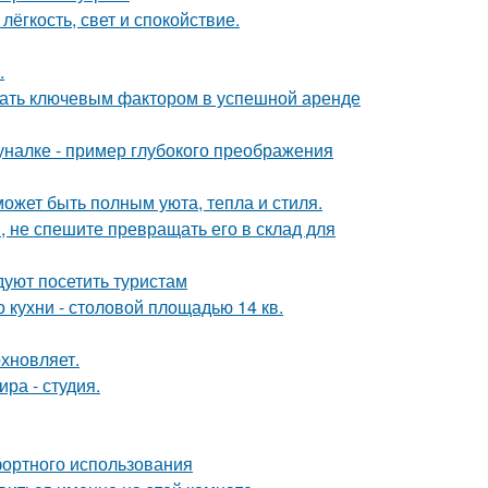
лёгкость, свет и спокойствие.
.
стать ключевым фактором в успешной аренде
налке - пример глубокого преображения
может быть полным уюта, тепла и стиля.
, не спешите превращать его в склад для
уют посетить туристам
кухни - столовой площадью 14 кв.
хновляет.
ра - студия.
фортного использования