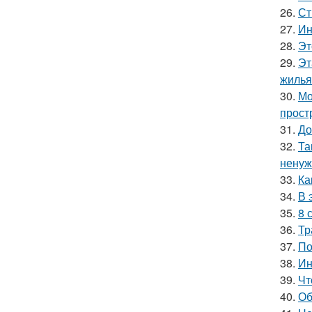
26.
Ст
27.
Ин
28.
Эт
29.
Эт
жилья
30.
Мо
прост
31.
До
32.
Та
ненуж
33.
Ка
34.
В 
35.
8 
36.
Тр
37.
По
38.
Ин
39.
Чт
40.
Об