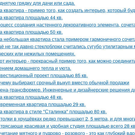
днятую грядку для дачи или сада.
а квартира - пример того, как создать интерьер, который бу
а квартира площадью 44 кв.
оцесс создания настенного декоративного элемента, сочета
а квартира площадью 50 кв.
а небольшая квартира стала примером гармоничного сочета
ё не так давно стеклоблоки считались сугубо утилитарны
ческих или нежилых помещениях.
от интерьер - прекрасный пример того, как можно соединит
нием домашнего тепла и уюта.
вестиционный проект площадью 85 кв.
чему выбирают срочный выкуп вместо обычной продажи
ена-трансформер. Инженерные и дизайнерские решения д
а квартира площадью 48 кв.
временная квартира площадью 29 кв.
а квартира в стиле "Сталинка" площадью 80 кв.
толки в хрущёвках редко превышают 2, 5 метра, и для мног
трясающе красивая и удобная студия площадью всего 28 кв
четание мятного и пудрово - розового - это как глубокий вд