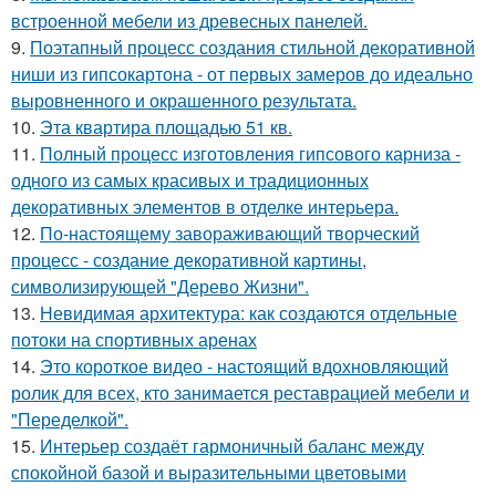
встроенной мебели из древесных панелей.
9.
Поэтапный процесс создания стильной декоративной
ниши из гипсокартона - от первых замеров до идеально
выровненного и окрашенного результата.
10.
Эта квартира площадью 51 кв.
11.
Полный процесс изготовления гипсового карниза -
одного из самых красивых и традиционных
декоративных элементов в отделке интерьера.
12.
По-настоящему завораживающий творческий
процесс - создание декоративной картины,
символизирующей "Дерево Жизни".
13.
Невидимая архитектура: как создаются отдельные
потоки на спортивных аренах
14.
Это короткое видео - настоящий вдохновляющий
ролик для всех, кто занимается реставрацией мебели и
"Переделкой".
15.
Интерьер создаёт гармоничный баланс между
спокойной базой и выразительными цветовыми