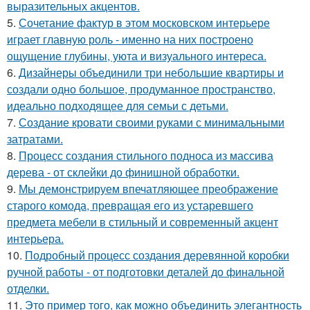
выразительных акцентов.
5.
Сочетание фактур в этом московском интерьере
играет главную роль - именно на них построено
ощущение глубины, уюта и визуального интереса.
6.
Дизайнеры объединили три небольшие квартиры и
создали одно большое, продуманное пространство,
идеально подходящее для семьи с детьми.
7.
Создание кровати своими руками с минимальными
затратами.
8.
Процесс создания стильного подноса из массива
дерева - от склейки до финишной обработки.
9.
Мы демонстрируем впечатляющее преображение
старого комода, превращая его из устаревшего
предмета мебели в стильный и современный акцент
интерьера.
10.
Подробный процесс создания деревянной коробки
ручной работы - от подготовки деталей до финальной
отделки.
11.
Это пример того, как можно объединить элегантность