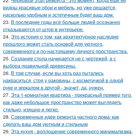
22.
Черновой этап ремонта - это момент, когда ещё не
видны красивые обои и мебель, но уже решается,
насколько удобным и эстетичным будет ваш дом.
23.
В последние годы всё больше людей осознанно
отказываются от штор в интерьере.
24.
Это история о том, как архитектурное наследие
прошлого может стать основой для уютного,
современного и по-настоящему личного пространства.
25.
Создание стола начинается не с чертежей, а с
выбора правильной древесины.
26.
В том случае, если вы хоть раз пытались
накраситься, стоя у раковины, с косметичкой в одной
руке и зеркалом в другой - значит, да, нужен.
27.
Эта 1-комнатная квартира - прекрасный пример того,
как даже небольшое пространство может выглядеть
стильно, изящно и легко.
28.
Современные идеи ремонта частного дома: как
сделать ваш дом уютным и стильным
29.
Эта кухня - воплощение современного минимализма,