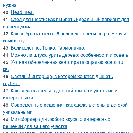
нужна
40.
Headlines:
41.
Стол для шести: как выбрать идеальный вариант для
вашего дома
42.
Как выбрать стол на 8 человек: советы по размеру и
комфорту
43.
Великолепно. Тонко. Гармонично.
44.
Можно ли штукатурить дерево: особенности и советы
45.
Уютная обновлённая квартира площадью всего 40
кв.
46.
Светлый интерьер, в котором хочется дышать
глубже.
47.
Как сделать стены в детской комнате уютными и
интересными
48.
Современные решения: как сделать стены в детской
уникальными
49.
Миксбордер для любого вкуса: 5 интересных
решений для вашего участка