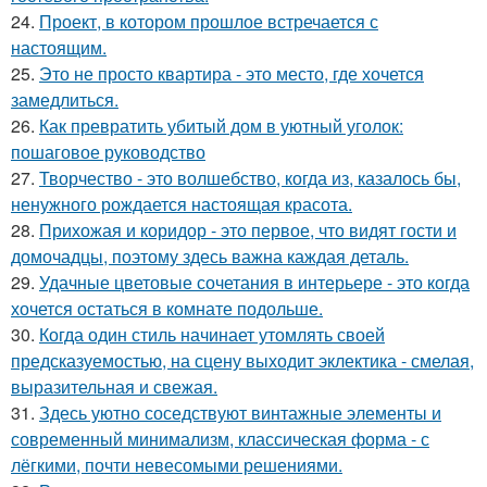
24.
Проект, в котором прошлое встречается с
настоящим.
25.
Это не просто квартира - это место, где хочется
замедлиться.
26.
Как превратить убитый дом в уютный уголок:
пошаговое руководство
27.
Творчество - это волшебство, когда из, казалось бы,
ненужного рождается настоящая красота.
28.
Прихожая и коридор - это первое, что видят гости и
домочадцы, поэтому здесь важна каждая деталь.
29.
Удачные цветовые сочетания в интерьере - это когда
хочется остаться в комнате подольше.
30.
Когда один стиль начинает утомлять своей
предсказуемостью, на сцену выходит эклектика - смелая,
выразительная и свежая.
31.
Здесь уютно соседствуют винтажные элементы и
современный минимализм, классическая форма - с
лёгкими, почти невесомыми решениями.