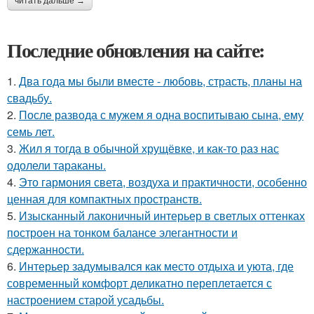
читать дальше →
Последние обновления на сайте:
1.
Два года мы были вместе - любовь, страсть, планы на
свадьбу.
2.
После развода с мужем я одна воспитываю сына, ему
семь лет.
3.
Жил я тогда в обычной хрущёвке, и как-то раз нас
одолели тараканы.
4.
Это гармония света, воздуха и практичности, особенно
ценная для компактных пространств.
5.
Изысканный лаконичный интерьер в светлых оттенках
построен на тонком балансе элегантности и
сдержанности.
6.
Интерьер задумывался как место отдыха и уюта, где
современный комфорт деликатно переплетается с
настроением старой усадьбы.