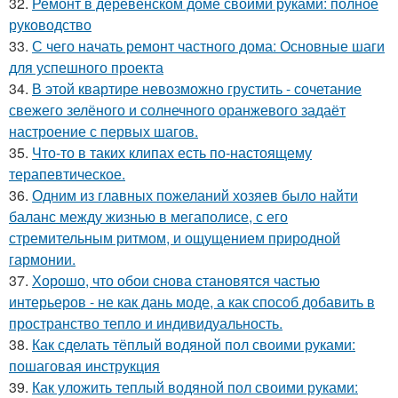
32.
Ремонт в деревенском доме своими руками: полное
руководство
33.
С чего начать ремонт частного дома: Основные шаги
для успешного проекта
34.
В этой квартире невозможно грустить - сочетание
свежего зелёного и солнечного оранжевого задаёт
настроение с первых шагов.
35.
Что-то в таких клипах есть по-настоящему
терапевтическое.
36.
Одним из главных пожеланий хозяев было найти
баланс между жизнью в мегаполисе, с его
стремительным ритмом, и ощущением природной
гармонии.
37.
Хорошо, что обои снова становятся частью
интерьеров - не как дань моде, а как способ добавить в
пространство тепло и индивидуальность.
38.
Как сделать тёплый водяной пол своими руками:
пошаговая инструкция
39.
Как уложить теплый водяной пол своими руками: