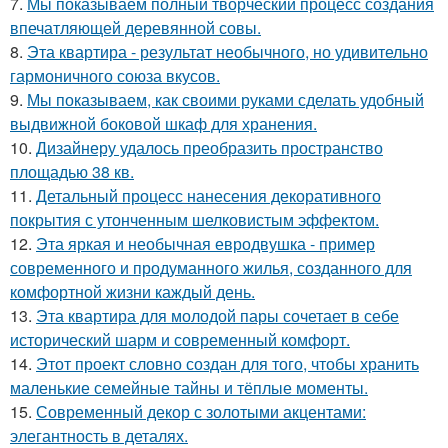
7.
Мы показываем полный творческий процесс создания
впечатляющей деревянной совы.
8.
Эта квартира - результат необычного, но удивительно
гармоничного союза вкусов.
9.
Мы показываем, как своими руками сделать удобный
выдвижной боковой шкаф для хранения.
10.
Дизайнеру удалось преобразить пространство
площадью 38 кв.
11.
Детальный процесс нанесения декоративного
покрытия с утонченным шелковистым эффектом.
12.
Эта яркая и необычная евродвушка - пример
современного и продуманного жилья, созданного для
комфортной жизни каждый день.
13.
Эта квартира для молодой пары сочетает в себе
исторический шарм и современный комфорт.
14.
Этот проект словно создан для того, чтобы хранить
маленькие семейные тайны и тёплые моменты.
15.
Современный декор с золотыми акцентами:
элегантность в деталях.