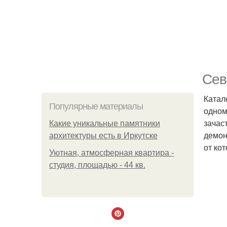
Сев
Катал
Популярные материалы
одном
зачас
Какие уникальные памятники
демон
архитектуры есть в Иркутске
от ко
Уютная, атмосферная квартира -
студия, площадью - 44 кв.