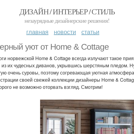
ДИЗАЙН / ИНТЕРЬЕР / СТИЛЬ
незаурядные дизайнерские решения!
главная
новости
статьи
ерный уют от Home & Cottage
оги норвежской Home & Cottage всегда излучают такое прият
 из их чудесных диванов, укрывшись шерстяным пледом. Ну
тую очень суровы, поэтому согревающая уютная атмосфера
страции своей свежей коллекции дизайнеры Home & Cottag
торого не возможно оторвать взгляд. Смотрим!