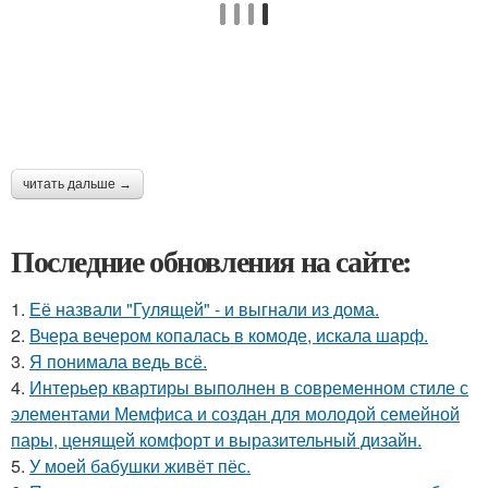
читать дальше →
Последние обновления на сайте:
1.
Её назвали "Гулящей" - и выгнали из дома.
2.
Вчера вечером копалась в комоде, искала шарф.
3.
Я понимала ведь всё.
4.
Интерьер квартиры выполнен в современном стиле с
элементами Мемфиса и создан для молодой семейной
пары, ценящей комфорт и выразительный дизайн.
5.
У моей бабушки живёт пёс.