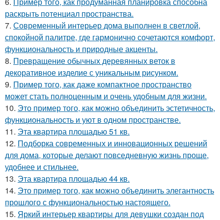
6.
Пример того, как продуманная планировка способна
раскрыть потенциал пространства.
7.
Современный интерьер дома выполнен в светлой,
спокойной палитре, где гармонично сочетаются комфорт,
функциональность и природные акценты.
8.
Превращение обычных деревянных веток в
декоративное изделие с уникальным рисунком.
9.
Пример того, как даже компактное пространство
может стать полноценным и очень удобным для жизни.
10.
Это пример того, как можно объединить эстетичность,
функциональность и уют в одном пространстве.
11.
Эта квартира площадью 51 кв.
12.
Подборка современных и инновационных решений
для дома, которые делают повседневную жизнь проще,
удобнее и стильнее.
13.
Эта квартира площадью 44 кв.
14.
Это пример того, как можно объединить элегантность
прошлого с функциональностью настоящего.
15.
Яркий интерьер квартиры для девушки создан под