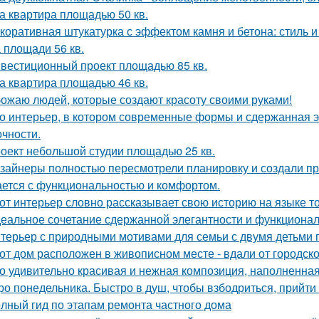
а квартира площадью 50 кв.
коративная штукатурка с эффектом камня и бетона: стиль и
 площади 56 кв.
вестиционный проект площадью 85 кв.
а квартира площадью 46 кв.
ожаю людей, которые создают красоту своими руками!
о интерьер, в котором современные формы и сдержанная э
очности.
оект небольшой студии площадью 25 кв.
зайнеры полностью пересмотрели планировку и создали пр
ается с функциональностью и комфортом.
от интерьер словно рассказывает свою историю на языке т
еальное сочетание сдержанной элегантности и функционал
терьер с природными мотивами для семьи с двумя детьми 
от дом расположен в живописном месте - вдали от городско
о удивительно красивая и нежная композиция, наполненная
ро понедельника. Быстро в душ, чтобы взбодриться, прийти 
лный гид по этапам ремонта частного дома