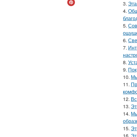
3.
Эта
4.
Общ
благо
5.
Сов
ощуще
6.
Све
7.
Инт
настр
8.
Уст
9.
Пок
10.
Мы
11.
Пр
комфо
12.
Вс
13.
Эт
14.
Мы
образ
15.
Эт
16.
Эт