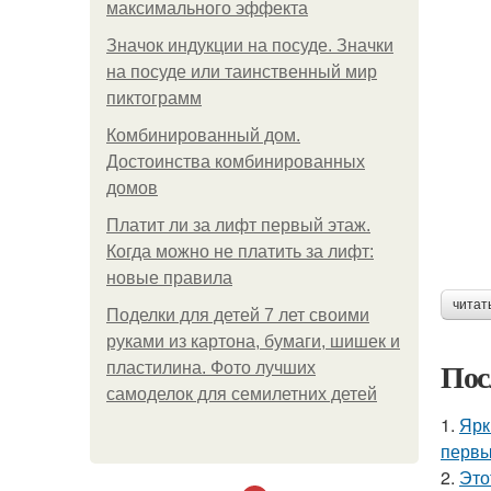
максимального эффекта
Значок индукции на посуде. Значки
на посуде или таинственный мир
пиктограмм
Комбинированный дом.
Достоинства комбинированных
домов
Платит ли за лифт первый этаж.
Когда можно не платить за лифт:
новые правила
читат
Поделки для детей 7 лет своими
руками из картона, бумаги, шишек и
Пос
пластилина. Фото лучших
самоделок для семилетних детей
1.
Ярк
первы
2.
Это