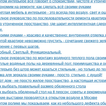
этом интерьере всё говорит о спокойствии, чистоте и утончё
ономим на ремонте: как сделать всё своими руками
етлая мебель в интерьере - это всегда про воздух, свет и 
лное руководство по последовательности ремонта квартиры
о утонченное пространство, где царит интеллигентная сдер
и.
оими руками – красиво и качественно: внутренняя отделка
этой квартире невозможно грустить - сочетание свежего зе
оение с первых шагов.
обный. Светлый. Функциональный.
лное руководство по монтажу водяного теплого пола свои
плые водяные полы на деревянный пол: преимущества и о
терьер без штор может казаться стильным - но только до те
ма для зеркала своими руками - просто, стильно, с душой!
от дом - не просто жилое пространство, а настоящая истори
к выбрать правильный размер обеденного стола
к выбрать обеденный стол на 8 персон: советы и рекоменд
кие выставки проводятся в открытом воздухе в Москве
этом ролике мы показываем, как из небольшого дефекта обы