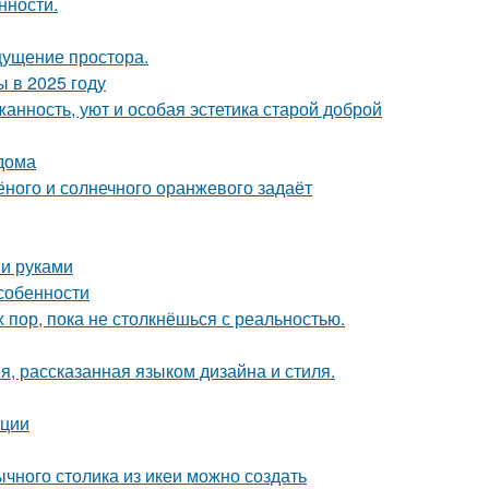
нности.
ощущение простора.
 в 2025 году
жанность, уют и особая эстетика старой доброй
 дома
лёного и солнечного оранжевого задаёт
ми руками
собенности
х пор, пока не столкнёшься с реальностью.
я, рассказанная языком дизайна и стиля.
ации
чного столика из икеи можно создать