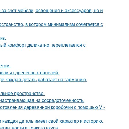
за счет мебели, освещения и аксессуаров, но и
остранство, в котором минимализм сочетается с
кв.
ный комфорт деликатно переплетается с
етом.
ели из древесных панелей.
де каждая деталь работает на гармонию,
альное пространство.
, настраивающая на сосредоточенность.
отовления деревянной коробочки с помощью V -
м каждая деталь имеет свой характер и историю.
гантности и тонкого вкуса.