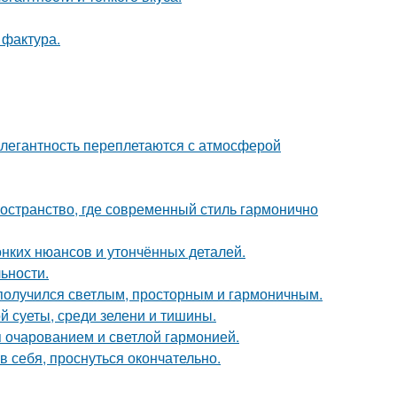
 фактура.
легантность переплетаются с атмосферой
остранство, где современный стиль гармонично
онких нюансов и утончённых деталей.
ьности.
получился светлым, просторным и гармоничным.
й суеты, среди зелени и тишины.
 очарованием и светлой гармонией.
в себя, проснуться окончательно.