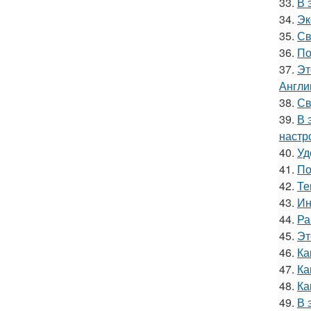
33.
В 
34.
Эк
35.
Св
36.
По
37.
Эт
Англи
38.
Св
39.
В 
настр
40.
Уд
41.
По
42.
Те
43.
Ин
44.
Ра
45.
Эт
46.
Ка
47.
Ка
48.
Ка
49.
В 