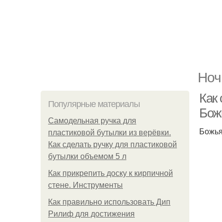
Ноч
Как
Популярные материалы
Бож
Самодельная ручка для
Божья
пластиковой бутылки из верёвки.
Как сделать ручку для пластиковой
бутылки объемом 5 л
Как прикрепить доску к кирпичной
стене. Инструменты
Как правильно использовать Дип
Рилиф для достижения