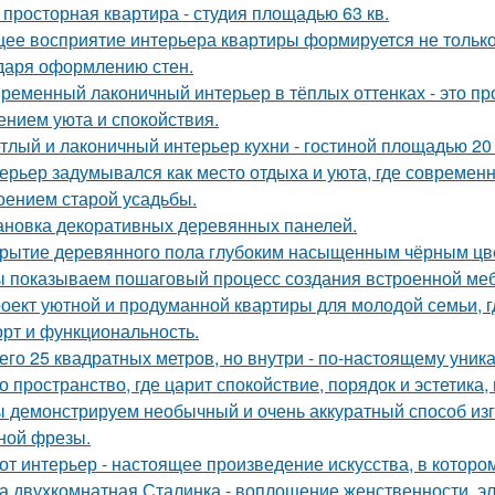
 просторная квартира - студия площадью 63 кв.
ее восприятие интерьера квартиры формируется не только 
даря оформлению стен.
ременный лаконичный интерьер в тёплых оттенках - это пр
нием уюта и спокойствия.
тлый и лаконичный интерьер кухни - гостиной площадью 20 
ерьер задумывался как место отдыха и уюта, где современ
оением старой усадьбы.
ановка декоративных деревянных панелей.
рытие деревянного пола глубоким насыщенным чёрным цв
 показываем пошаговый процесс создания встроенной меб
оект уютной и продуманной квартиры для молодой семьи, г
рт и функциональность.
его 25 квадратных метров, но внутри - по-настоящему уник
о пространство, где царит спокойствие, порядок и эстетика
 демонстрируем необычный и очень аккуратный способ изг
ной фрезы.
от интерьер - настоящее произведение искусства, в которо
а двухкомнатная Сталинка - воплощение женственности, эле