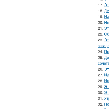
17.
Эт
18.
Де
19.
На
20.
Ин
21.
Эт
22.
Об
23.
Эт
загад
24.
Пр
25.
Ди
сочет
26.
Эт
27.
Ид
28.
Ин
29.
Эт
30.
Эт
31.
Ут
32.
По