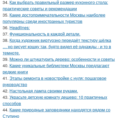
34.
Как выбрать правильный размер кухонного стола:
практические советы и рекомендации
35.
Какие достопримечательности Москвы наиболее
популярны среди иностранных туристов
36.
Headlines:
37.
Функциональность в каждой детали.
38.
Когда художник виртуозно передаёт текстуру шёлка
… но рисует кошку так, будто видел её однажды - и то в
темноте.
39.
Можно ли штукатурить дерево: особенности и советы
40.
Какие уникальные библиотеки Москвы предлагают
редкие книги
41.
Этапы ремонта в новостройке с нуля: пошаговое
руководство
42.
Настольная лампа своими руками.
43.
Украсьте детскую комнату дешево: 10 практичных
способов
44.
Какие природные заповедники находятся рядом со
Ступино