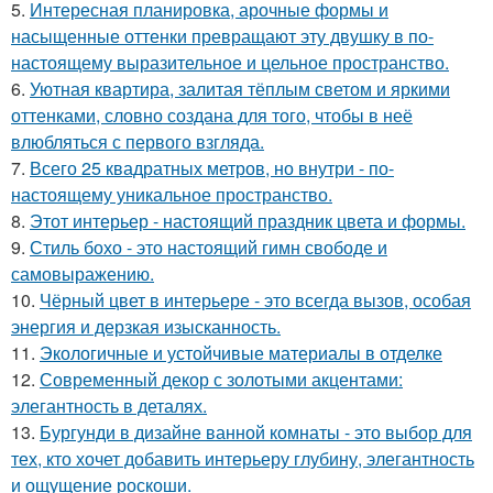
5.
Интересная планировка, арочные формы и
насыщенные оттенки превращают эту двушку в по-
настоящему выразительное и цельное пространство.
6.
Уютная квартира, залитая тёплым светом и яркими
оттенками, словно создана для того, чтобы в неё
влюбляться с первого взгляда.
7.
Всего 25 квадратных метров, но внутри - по-
настоящему уникальное пространство.
8.
Этот интерьер - настоящий праздник цвета и формы.
9.
Стиль бохо - это настоящий гимн свободе и
самовыражению.
10.
Чёрный цвет в интерьере - это всегда вызов, особая
энергия и дерзкая изысканность.
11.
Экологичные и устойчивые материалы в отделке
12.
Современный декор с золотыми акцентами:
элегантность в деталях.
13.
Бургунди в дизайне ванной комнаты - это выбор для
тех, кто хочет добавить интерьеру глубину, элегантность
и ощущение роскоши.