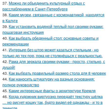
37.
Можно ли объединить культурный отдых с
расслаблением в Санкт-Петербурге
38.
Какие музеи, связанные с космонавтикой, находятся
в Калуге
39.
Как установить водяной теплый пол своими руками:
пошаговая инструкция
40.
Как выбрать обеденный стол: основные советы и
рекомендации
41.
Интерьер без штор может казаться стильным - но
только до тех пор, пока не столкнёшься с реальностью.
42.
Рама для зеркала своими руками - просто, стильно, с
душой!
43.
Как выбрать правильный размер стола для 8 человек
44.
Как наносить штукатурку на разные основания:
полное руководство
45.
Какие интересные факты о архитектуре Кремля
46.
Когда художник виртуозно передаёт текстуру шёлка
… но рисует кошку так, будто видел её однажды - и то в
темноте.