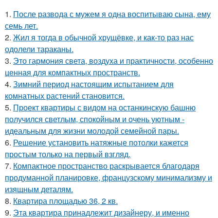
1.
После развода с мужем я одна воспитываю сына, ему
семь лет.
2.
Жил я тогда в обычной хрущёвке, и как-то раз нас
одолели тараканы.
3.
Это гармония света, воздуха и практичности, особенно
ценная для компактных пространств.
4.
Зимний период настоящим испытанием для
комнатных растений становится.
5.
Проект квартиры с видом на останкинскую башню
получился светлым, спокойным и очень уютным -
идеальным для жизни молодой семейной пары.
6.
Решение установить натяжные потолки кажется
простым только на первый взгляд.
7.
Компактное пространство раскрывается благодаря
продуманной планировке, французскому минимализму и
изящным деталям.
8.
Квартира площадью 36, 2 кв.
9.
Эта квартира принадлежит дизайнеру, и именно