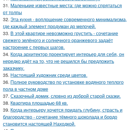
31.
Маленькие известные места: где можно спрятаться
от толпы
32.
Эта кухня - воплощение современного минимализма,
где каждый элемент продуман до мелочей.
33.
В этой квартире невозможно грустить - сочетание
свежего зелёного и солнечного оранжевого задаёт
настроение с первых шагов.
34.
Когда архитектор проектирует интерьер для себя, он
нередко идёт на то, что не решился бы предложить
заказчику.
35.
Настоящий художник среди цветов.
36.
Полное руководство по установке водяного теплого
пола в частном доме
37.
Сказочный домик, словно из доброй старой сказки.
38.
Квартира площадью 68 кв.
39.
Когда интерьеру хочется придать глубину, страсть и
благородство - сочетание тёмного шоколада и бордо
становится настоящей Находкой.