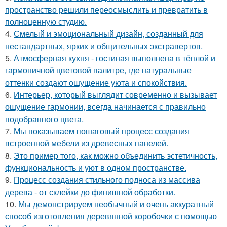
пространство решили переосмыслить и превратить в
полноценную студию.
4.
Смелый и эмоциональный дизайн, созданный для
нестандартных, ярких и общительных экстравертов.
5.
Атмосферная кухня - гостиная выполнена в тёплой и
гармоничной цветовой палитре, где натуральные
оттенки создают ощущение уюта и спокойствия.
6.
Интерьер, который выглядит современно и вызывает
ощущение гармонии, всегда начинается с правильно
подобранного цвета.
7.
Мы показываем пошаговый процесс создания
встроенной мебели из древесных панелей.
8.
Это пример того, как можно объединить эстетичность,
функциональность и уют в одном пространстве.
9.
Процесс создания стильного подноса из массива
дерева - от склейки до финишной обработки.
10.
Мы демонстрируем необычный и очень аккуратный
способ изготовления деревянной коробочки с помощью