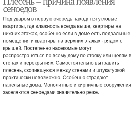
Плесень – причина появления
сеноедов
Под ударом в первую очередь находятся угловые
Насекомые в ванной
квартиры, где влажность всегда выше, квартиры на
Насекомые в ванной как
фото
нижних этажах, особенно если в доме есть подвальные
помещения и квартиры на верхних этажах - рядом с
крышей. Постепенно насекомые могут
распространяться по всему дому по стояку или щелям в
Насекомые от сырости
стенах и перекрытиях. Самостоятельно вытравить
плесень, скопившуюся между стенами и штукатуркой
практически невозможно. Особенно страдают
панельные дома. Монолитные и кирпичные сооружения
заселяются сеноедами значительно реже.