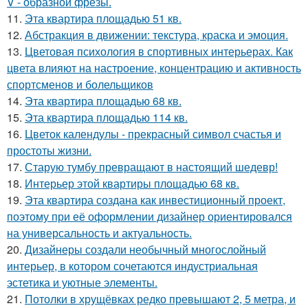
V - образной фрезы.
11.
Эта квартира площадью 51 кв.
12.
Абстракция в движении: текстура, краска и эмоция.
13.
Цветовая психология в спортивных интерьерах. Как
цвета влияют на настроение, концентрацию и активность
спортсменов и болельщиков
14.
Эта квартира площадью 68 кв.
15.
Эта квартира площадью 114 кв.
16.
Цветок календулы - прекрасный символ счастья и
простоты жизни.
17.
Старую тумбу превращают в настоящий шедевр!
18.
Интерьер этой квартиры площадью 68 кв.
19.
Эта квартира создана как инвестиционный проект,
поэтому при её оформлении дизайнер ориентировался
на универсальность и актуальность.
20.
Дизайнеры создали необычный многослойный
интерьер, в котором сочетаются индустриальная
эстетика и уютные элементы.
21.
Потолки в хрущёвках редко превышают 2, 5 метра, и