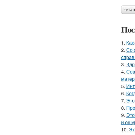
читат
Пос
1.
Как
2.
Со 
справ
3.
Здр
4.
Сов
матер
5.
Инт
6.
Ког
7.
Это
8.
Про
9.
Это
и ощу
10.
Эт