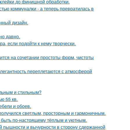
склейки до финишной обработки.
стью коммуналки - а теперь превратилась в
нный дизайн.
но давно.
а, если подойти к нему творчески.
тся на сочетании простоты форм, чистоты
легантность переплетаются с атмосферой
альным и стильным?
ю 55 кв.
ебели и обоев.
получился светлым, просторным и гармоничным.
т быть по-настоящему тёплым и уютным.
й пышности и вычурности в сторону сдержанной