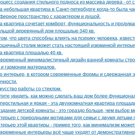
оцесс создания стильного подноса из массива дерева - от 
а небольшая квартира в Санкт-петербурге когда-то была ча
ферное пространство с характером и душой.
а квартира сочетает комфорт, функциональность и продума
льшой деревянный дом площадью 340 кв.
том, что цвета способны влиять на психику человека, извест
ошечный столик может стать настоящей изюминкой интерьер
а квартира площадью 40 кв.
временный минималистичный дизайн ванной комнаты строи
 и гармонии материалов.
о интерьер, в котором современные формы и сдержанная э
очности.
кусство работы со стеклом.
тите увидеть, как можно сделать ваш дом более функцион
перстильная и яркая - эта двухкомнатная квартира площадь
здание детской комнаты - это гораздо больше, чем выбор м
терьер с природными мотивами для семьи с двумя детьми 
терьер этой квартиры - пример того, как минимализм може
временные интерьеры всё чаще уходят от демонстративно