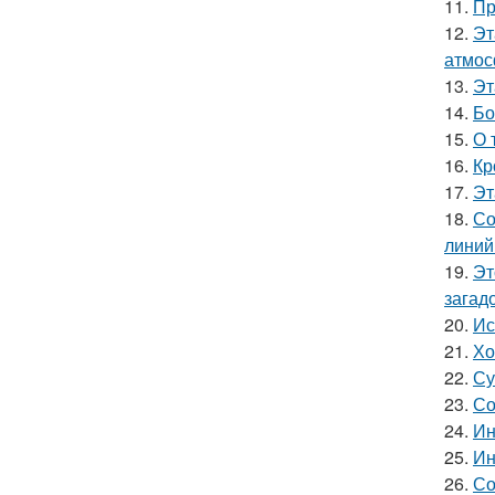
11.
Пр
12.
Эт
атмос
13.
Эт
14.
Бо
15.
О 
16.
Кр
17.
Эт
18.
Со
линий
19.
Эт
загад
20.
Ис
21.
Хо
22.
Су
23.
Со
24.
Ин
25.
Ин
26.
Со