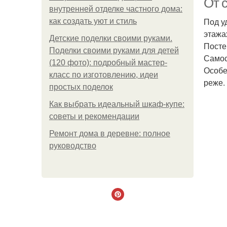
От 
внутренней отделке частного дома:
Под у
как создать уют и стиль
этажа
Детские поделки своими руками.
Посте
Поделки своими руками для детей
Самос
(120 фото): подробный мастер-
Особе
класс по изготовлению, идеи
реже.
простых поделок
Как выбрать идеальный шкаф-купе:
советы и рекомендации
Ремонт дома в деревне: полное
руководство