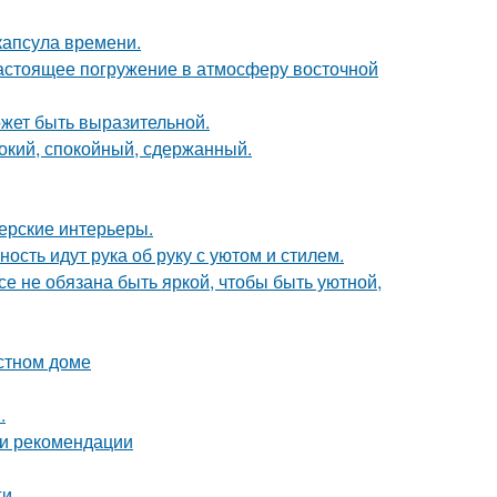
капсула времени.
настоящее погружение в атмосферу восточной
может быть выразительной.
бокий, спокойный, сдержанный.
нерские интерьеры.
ость идут рука об руку с уютом и стилем.
все не обязана быть яркой, чтобы быть уютной,
астном доме
.
 и рекомендации
ги