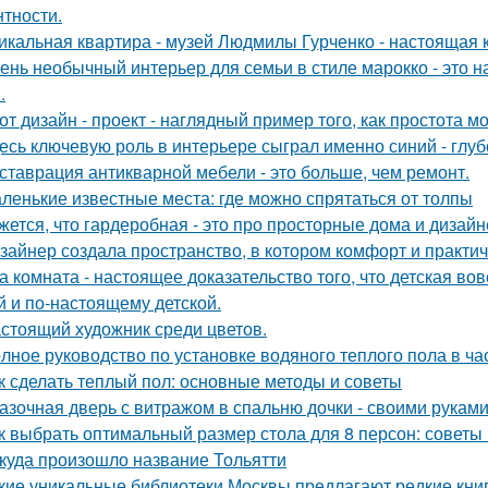
нтности.
икальная квартира - музей Людмилы Гурченко - настоящая 
ень необычный интерьер для семьи в стиле марокко - это 
.
от дизайн - проект - наглядный пример того, как простота 
есь ключевую роль в интерьере сыграл именно синий - глу
ставрация антикварной мебели - это больше, чем ремонт.
ленькие известные места: где можно спрятаться от толпы
жется, что гардеробная - это про просторные дома и дизай
зайнер создала пространство, в котором комфорт и практичн
а комната - настоящее доказательство того, что детская во
й и по-настоящему детской.
стоящий художник среди цветов.
лное руководство по установке водяного теплого пола в ч
к сделать теплый пол: основные методы и советы
азочная дверь с витражом в спальню дочки - своими руками
к выбрать оптимальный размер стола для 8 персон: советы
куда произошло название Тольятти
кие уникальные библиотеки Москвы предлагают редкие кни