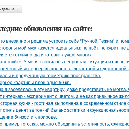
ь дальше →
ледние обновления на сайте:
-то внезапно я решила устроить себе "Ручной Режим" и пом
стороны мой муж кажется идеальным: не пьёт, не курит, не 
ляется отлично, да и готовит лучше многих.
авствуйте. У меня сложилась непростая ситуация и очень 
ременный интерьер выполнен в элегантной и сдержанной с
иалы и продуманную геометрию пространства.
ерьер квартиры площадью 50 кв.
да я заселялась в эту квартиру, даже представить не могла, 
т интерьер - эксперимент с цветом, а не как привычное жил
сторная кухня - гостиная выполнена в современном стиле с
т стиль ценят за тонкий баланс эстетики и функциональност
щение близости к природе.
о пример того, как можно объединить эстетичность, функци