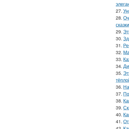
элега
27.
Ун
28.
Оч
сказки
29.
Эт
30.
Зд
31.
Ре
32.
Ма
33.
Ка
34.
Ди
35.
Эт
тёпло
36.
На
37.
По
38.
Ка
39.
Ск
40.
Ка
41.
От
42.
Ка