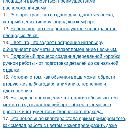
площади и вдохновиться преимуществами
расположения дома.
11.
Это пространство создано для одного человека,
который ценит тишину, порядок и комфорт.
12.
Небольшое, но невероятно уютное пространство
площадью 26 кв.
13.
Цвет - то, что задаёт настроение интерьеру,
объединяет предметы и делает помещение цельным.
14.
Подробный процесс создания деревянной коробки
ручной работы - от подготовки деталей до финальной
отделки.
15.
История о том, как обычная вещь может обрести
вторую жизнь благодаря вниманию, терпению и
вдохновению.
16.
Наглядное воплощение того, как из обычных стен
можно создать настоящий арт - объект с помощью
простых инструментов и творческого подхода.
17.
Эта небольшая квартира стала ярким примером того,
как смелая работа с цветом может преобразить даже