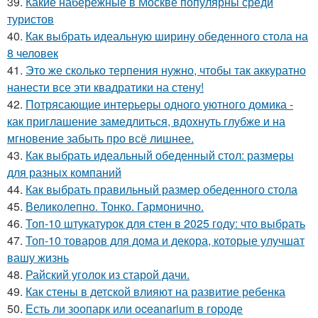
39.
Какие набережные в Москве популярны среди
туристов
40.
Как выбрать идеальную ширину обеденного стола на
8 человек
41.
Это же сколько терпения нужно, чтобы так аккуратно
нанести все эти квадратики на стену!
42.
Потрясающие интерьеры одного уютного домика -
как приглашение замедлиться, вдохнуть глубже и на
мгновение забыть про всё лишнее.
43.
Как выбрать идеальный обеденный стол: размеры
для разных компаний
44.
Как выбрать правильный размер обеденного стола
45.
Великолепно. Тонко. Гармонично.
46.
Топ-10 штукатурок для стен в 2025 году: что выбрать
47.
Топ-10 товаров для дома и декора, которые улучшат
вашу жизнь
48.
Райский уголок из старой дачи.
49.
Как стены в детской влияют на развитие ребенка
50.
Есть ли зоопарк или oceanarium в городе