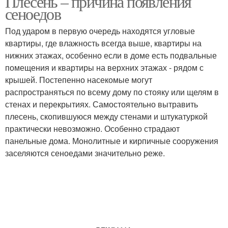
Плесень – причина появления
сеноедов
Под ударом в первую очередь находятся угловые
Насекомые в ванной
квартиры, где влажность всегда выше, квартиры на
Насекомые в ванной как
фото
нижних этажах, особенно если в доме есть подвальные
помещения и квартиры на верхних этажах - рядом с
крышей. Постепенно насекомые могут
распространяться по всему дому по стояку или щелям в
Насекомые от сырости
стенах и перекрытиях. Самостоятельно вытравить
плесень, скопившуюся между стенами и штукатуркой
практически невозможно. Особенно страдают
панельные дома. Монолитные и кирпичные сооружения
заселяются сеноедами значительно реже.