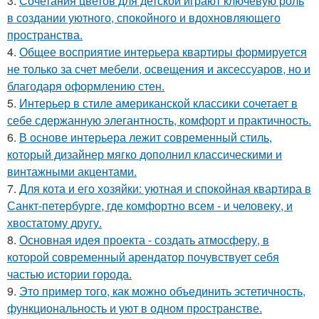
3.
Сочетания цветов для детской играют ключевую роль
в создании уютного, спокойного и вдохновляющего
пространства.
4.
Общее восприятие интерьера квартиры формируется
не только за счет мебели, освещения и аксессуаров, но и
благодаря оформлению стен.
5.
Интерьер в стиле американской классики сочетает в
себе сдержанную элегантность, комфорт и практичность.
6.
В основе интерьера лежит современный стиль,
который дизайнер мягко дополнил классическими и
винтажными акцентами.
7.
Для кота и его хозяйки: уютная и спокойная квартира в
Санкт-петербурге, где комфортно всем - и человеку, и
хвостатому другу.
8.
Основная идея проекта - создать атмосферу, в
которой современный арендатор почувствует себя
частью истории города.
9.
Это пример того, как можно объединить эстетичность,
функциональность и уют в одном пространстве.