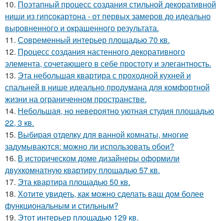
10.
Поэтапный процесс создания стильной декоративной
ниши из гипсокартона - от первых замеров до идеально
выровненного и окрашенного результата.
11.
Современный интерьер площадью 70 кв.
12.
Процесс создания настенного декоративного
элемента, сочетающего в себе простоту и элегантность.
13.
Эта небольшая квартира с проходной кухней и
спальней в нише идеально продумана для комфортной
жизни на ограниченном пространстве.
14.
Небольшая, но невероятно уютная студия площадью
22, 3 кв.
15.
Выбирая отделку для ванной комнаты, многие
задумываются: можно ли использовать обои?
16.
В историческом доме дизайнеры оформили
двухкомнатную квартиру площадью 57 кв.
17.
Эта квартира площадью 50 кв.
18.
Хотите увидеть, как можно сделать ваш дом более
функциональным и стильным?
19.
Этот интерьер площадью 129 кв.