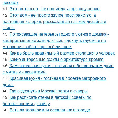
человек
41.
Этот интерьер - не про моду, а про ощущение.
42.
Этот дом - не просто жилое пространство, а
настоящая история, рассказанная языком дизайна и
стиля.
43.
Потрясающие интерьеры одного уютного домика -
как приглашение замедлиться, вдохнуть глубже и на
мгновение забыть про всё лишнее.
44.
Как выбрать правильный размер стола для 8 человек
45.
Какие интересные факты о архитектуре Кремля
46.
Замечательная кухня - гостиная в бревенчатом доме
с мятными акцентами.
47.
Красивая кухня - гостиная в проекте загородного
дома.
48.
Где отдохнуть в Москве: парки и скверы
49.
Как расписать стены в детской: советы по
безопасности и дизайну
50.
Есть ли зоопарк или oceanarium в городе