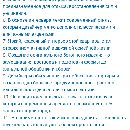
предназначенное для отдыха, восстановления сил и
уединения.
6.
В основе интерьера лежит современный стиль,
который дизайнер мягко дополнил классическими и
винтажными акцентами.
7.
Яркий, красочный интерьер этой квартиры стал
отражением активной и дружной семейной жизни.
8.
Создание оригинального бетонного изделия - от
замешивания раствора и подготовки формы до
финальной обработки и сборки.
9.
Дизайнеры объединили три небольшие квартиры и
создали одно большое, продуманное пространство,
идеально подходящее для семьи с детьми.
10.
Основная идея проекта - создать атмосферу, в
которой современный арендатор почувствует себя
частью истории города.
11.
Это пример того, как можно объединить эстетичность,
функциональность и уют в одном пространстве.