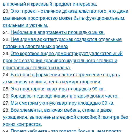
в прочный и красивый предмет интерьера.
20.
Этот проект - отличное доказательство того, что даже
маленькое пространство может быть функциональным,
стильным и уютным.
21.
Небольшие апартаменты площадью 38 кв.
22.
Невидимая архитектура: как создаются отдельные
потоки на спортивных аренах
23.
Это короткое видео демонстрирует увлекательный
процесс создания красивого журнального столика и
приставных столиков из клена.
24.
В основе оформления лежит стремление создать
атмосферу тишины, тепла и умиротворения.
25.
Эта просторная квартира площадью 99 кв.
26.
Коридоры недооценивают в старых домах часто.
27.
Мы смотрим уютную квартиру площадью 39 кв.
28.
Все элементы, включая мебель, стены и даже
украшения, выполнены в единой спокойной палитре без
ярких контрастов.
29.
Проект кабинета - это гораздо больше, чем просто