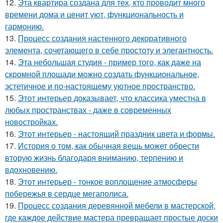
12.
Эта квартира создана для тех, кто проводит много
времени дома и ценит уют, функциональность и
гармонию.
13.
Процесс создания настенного декоративного
элемента, сочетающего в себе простоту и элегантность.
14.
Эта небольшая студия - пример того, как даже на
скромной площади можно создать функциональное,
эстетичное и по-настоящему уютное пространство.
15.
Этот интерьер доказывает, что классика уместна в
любых пространствах - даже в современных
новостройках.
16.
Этот интерьер - настоящий праздник цвета и формы.
17.
История о том, как обычная вещь может обрести
вторую жизнь благодаря вниманию, терпению и
вдохновению.
18.
Этот интерьер - тонкое воплощение атмосферы
побережья в сердце мегаполиса.
19.
Процесс создания деревянной мебели в мастерской,
где каждое действие мастера превращает простые доски