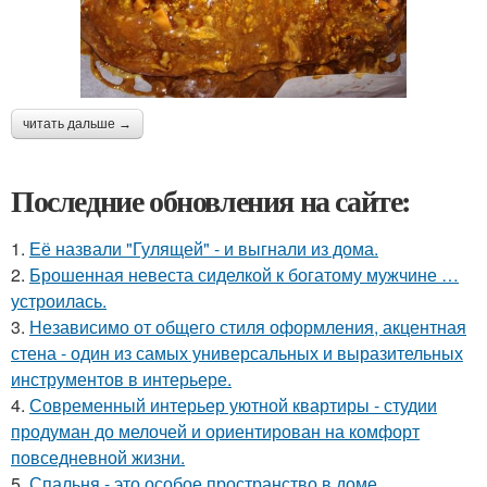
читать дальше →
Последние обновления на сайте:
1.
Её назвали "Гулящей" - и выгнали из дома.
2.
Брошенная невеста сиделкой к богатому мужчине …
устроилась.
3.
Независимо от общего стиля оформления, акцентная
стена - один из самых универсальных и выразительных
инструментов в интерьере.
4.
Современный интерьер уютной квартиры - студии
продуман до мелочей и ориентирован на комфорт
повседневной жизни.
5.
Спальня - это особое пространство в доме,