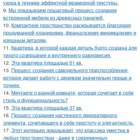
узора в технике эффектной мраморной текстуры.
9.
Мы показываем пошаговый процесс создания
встроенной мебели из древесных панелей.
10.
Компактное пространство раскрывается благодаря
продуманной планировке, французскому минимализму и
изящным деталям.
11.
Квартира, в которой каждая деталь будто создана для
тихого созерцания и внутреннего равновесия.
12.
Эта квартира площадью 51 кв.
13.
Процесс создания самодельного приспособления,
которое делает работу с деревом значительно проще и
точнее.
14.
Мечтаете о ванной комнате, которая сочетает в себе
стиль и функциональность?
15.
Эта квартира площадью 37 кв.
16.
Процесс создания настенного декоративного
элемента, сочетающего в себе простоту и элегантность.
17.
Этот интерьер доказывает, что классика уместна в
любых пространствах - даже в современных