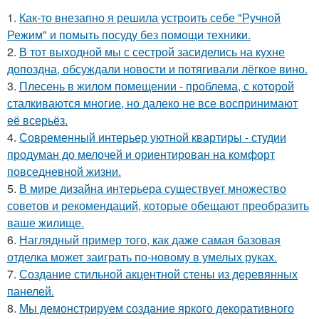
1.
Как-то внезапно я решила устроить себе "Ручной
Режим" и помыть посуду без помощи техники.
2.
В тот выходной мы с сестрой засиделись на кухне
допоздна, обсуждали новости и потягивали лёгкое вино.
3.
Плесень в жилом помещении - проблема, с которой
сталкиваются многие, но далеко не все воспринимают
её всерьёз.
4.
Современный интерьер уютной квартиры - студии
продуман до мелочей и ориентирован на комфорт
повседневной жизни.
5.
В мире дизайна интерьера существует множество
советов и рекомендаций, которые обещают преобразить
ваше жилище.
6.
Наглядный пример того, как даже самая базовая
отделка может заиграть по-новому в умелых руках.
7.
Создание стильной акцентной стены из деревянных
панелей.
8.
Мы демонстрируем создание яркого декоративного