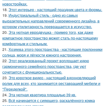
новостройках.
18.
Этот интерьер - настоящий праздник цвета и формы.
19.
Индустриальный стиль - одно из самых
выразительных направлений современного дизайна, в
котором утилитарность превращается в искусство.
20.
Эта уютная евродвушка - пример того, как даже
компактное пространство может стать по-настоящему
комфортным и стильным.
21.
Хозяева этого пространства - настоящие поклонники
солнца, моря и лёгкости южного настроения.
22.
Этот реализованный проект воплощает идею
гармоничного семейного пространства, где уют
сочетается с функциональностью.
23.
Это короткое видео - настоящий вдохновляющий
ролик для всех, кто занимается реставрацией мебели и
"Переделкой".
24.
Эта уютная квартира площадью 39 кв.
25.
Всё начинается с сияющего, раскалённого комка