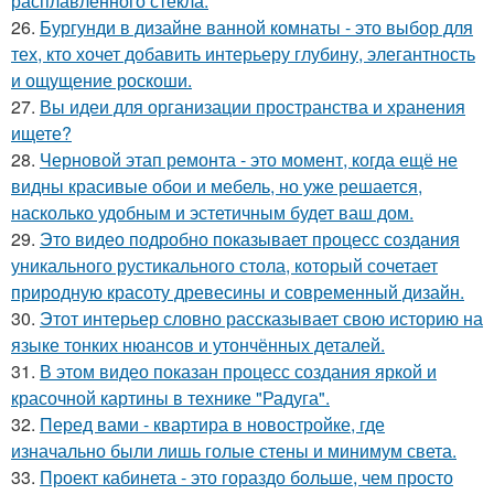
расплавленного стекла.
26.
Бургунди в дизайне ванной комнаты - это выбор для
тех, кто хочет добавить интерьеру глубину, элегантность
и ощущение роскоши.
27.
Вы идеи для организации пространства и хранения
ищете?
28.
Черновой этап ремонта - это момент, когда ещё не
видны красивые обои и мебель, но уже решается,
насколько удобным и эстетичным будет ваш дом.
29.
Это видео подробно показывает процесс создания
уникального рустикального стола, который сочетает
природную красоту древесины и современный дизайн.
30.
Этот интерьер словно рассказывает свою историю на
языке тонких нюансов и утончённых деталей.
31.
В этом видео показан процесс создания яркой и
красочной картины в технике "Радуга".
32.
Перед вами - квартира в новостройке, где
изначально были лишь голые стены и минимум света.
33.
Проект кабинета - это гораздо больше, чем просто