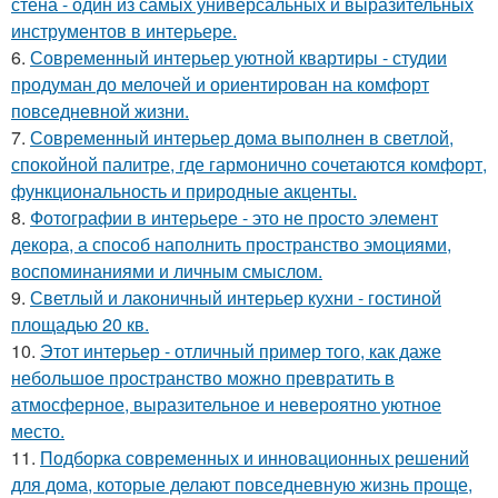
стена - один из самых универсальных и выразительных
инструментов в интерьере.
6.
Современный интерьер уютной квартиры - студии
продуман до мелочей и ориентирован на комфорт
повседневной жизни.
7.
Современный интерьер дома выполнен в светлой,
спокойной палитре, где гармонично сочетаются комфорт,
функциональность и природные акценты.
8.
Фотографии в интерьере - это не просто элемент
декора, а способ наполнить пространство эмоциями,
воспоминаниями и личным смыслом.
9.
Светлый и лаконичный интерьер кухни - гостиной
площадью 20 кв.
10.
Этот интерьер - отличный пример того, как даже
небольшое пространство можно превратить в
атмосферное, выразительное и невероятно уютное
место.
11.
Подборка современных и инновационных решений
для дома, которые делают повседневную жизнь проще,