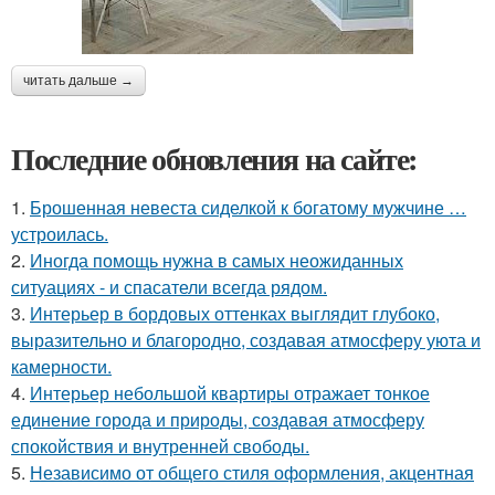
читать дальше →
Последние обновления на сайте:
1.
Брошенная невеста сиделкой к богатому мужчине …
устроилась.
2.
Иногда помощь нужна в самых неожиданных
ситуациях - и спасатели всегда рядом.
3.
Интерьер в бордовых оттенках выглядит глубоко,
выразительно и благородно, создавая атмосферу уюта и
камерности.
4.
Интерьер небольшой квартиры отражает тонкое
единение города и природы, создавая атмосферу
спокойствия и внутренней свободы.
5.
Независимо от общего стиля оформления, акцентная