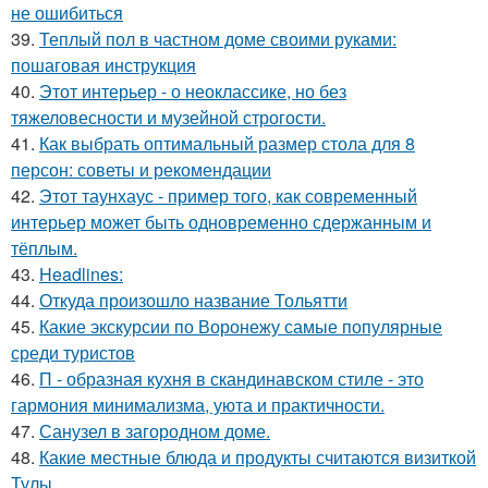
не ошибиться
39.
Теплый пол в частном доме своими руками:
пошаговая инструкция
40.
Этот интерьер - о неоклассике, но без
тяжеловесности и музейной строгости.
41.
Как выбрать оптимальный размер стола для 8
персон: советы и рекомендации
42.
Этот таунхаус - пример того, как современный
интерьер может быть одновременно сдержанным и
тёплым.
43.
Headlines:
44.
Откуда произошло название Тольятти
45.
Какие экскурсии по Воронежу самые популярные
среди туристов
46.
П - образная кухня в скандинавском стиле - это
гармония минимализма, уюта и практичности.
47.
Санузел в загородном доме.
48.
Какие местные блюда и продукты считаются визиткой
Тулы