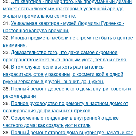
30.
Эта квартира - пример того, как продуманный дизайн
может стать ключевым фактором в успешной аренде
жилья в премиальном сегменте.
31.
Уникальная квартира - музей Людмилы Гурченко -
настоящая капсула времени.
32.
Иногда предметы мебели не стремятся быть в центре
внимания.
33.
Доказательство того, что даже самое скромное
пространство может быть полным уюта, тепла и стиля.
34.
В том случае, если вы хоть раз пытались
накраситься, стоя у раковины, с косметичкой в одной
руке и зеркалом в другой - значит, да, нужен.
35.
Полный ремонт деревенского дома внутри: советы и
рекомендации
36.
Полное руководство по ремонту в частном доме: от
планирования до финальных штрихов
37.
Современные тенденции в внутренней отделке
частного дома: как создать уют и стиль
38.
Полный ремонт старого дома внутри: где начать и как