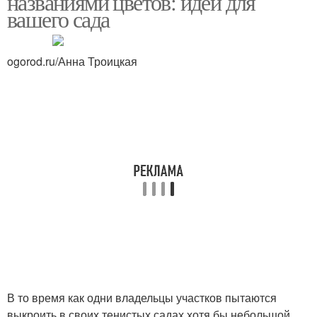
названиями цветов: идеи для
вашего сада
ogorod.ru/Анна Троицкая
В то время как одни владельцы участков пытаются
выкроить в своих тенистых садах хотя бы небольшой