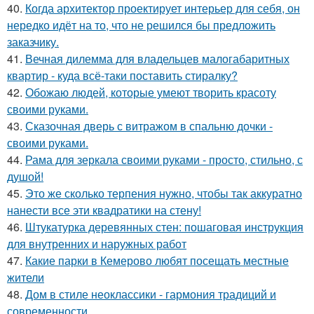
40.
Когда архитектор проектирует интерьер для себя, он
нередко идёт на то, что не решился бы предложить
заказчику.
41.
Вечная дилемма для владельцев малогабаритных
квартир - куда всё-таки поставить стиралку?
42.
Обожаю людей, которые умеют творить красоту
своими руками.
43.
Сказочная дверь с витражом в спальню дочки -
своими руками.
44.
Рама для зеркала своими руками - просто, стильно, с
душой!
45.
Это же сколько терпения нужно, чтобы так аккуратно
нанести все эти квадратики на стену!
46.
Штукатурка деревянных стен: пошаговая инструкция
для внутренних и наружных работ
47.
Какие парки в Кемерово любят посещать местные
жители
48.
Дом в стиле неоклассики - гармония традиций и
современности.