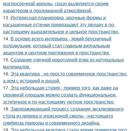
краткосрочной аренды, сразу выделяется своим
характером и продуманной атмосферой.
13.
Интересная планировка, арочные формы и
насыщенные оттенки превращают эту двушку в по-
настоящему выразительное и цельное пространство.
14.
В основе всего интерьера - яркий брусничный
холодильник, который стал главным визуальным
акцентом и центром притяжения в пространстве.
15.
Создание уличной новогодней ёлки из натуральных
материалов.
16.
Эта квартира - не просто современное пространство,
а дом с историей и душой.
17.
Эта небольшая студия - пример того, как даже на
скромной площади можно создать функциональное,
эстетичное и по-настоящему уютное пространство.
18.
Завораживающий процесс создания эксклюзивного
стола из дерева и эпоксидной смолы - настоящего
симбиоза природы и современного дизайна.
19.
Эта небольшая квартира стала ярким примером того,