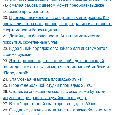
как смелая работа с цветом может преобразить даже
скромное пространство.
20.
Цветовая психология в спортивных интерьерах. Как
цвета влияют на настроение, концентрацию и активность
спортсменов и болельщиков
21.
Дизайн для безопасности. Антитравматические
покрытия, скругленные углы
22.
Идеальный порядок: органайзер для инструментов
своими руками.
23.
Это короткое видео - настоящий вдохновляющий
ролик для всех, кто занимается реставрацией мебели и
"Переделкой".
24.
Эта уютная квартира площадью 39 кв.
25.
Проект небольшой студии площадью 25 кв.
26.
Столик из эпоксидной смолы с осколками бутылки:
искусство превращать случайное в шедевр.
27.
В этой просторной квартире площадью 83 кв.
28.
Создание детской комнаты - это гораздо больше, чем