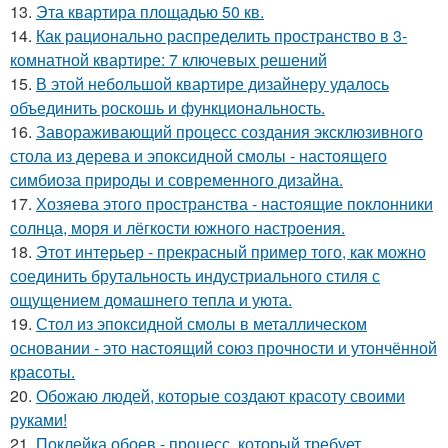
13.
Эта квартира площадью 50 кв.
14.
Как рационально распределить пространство в 3-
комнатной квартире: 7 ключевых решений
15.
В этой небольшой квартире дизайнеру удалось
объединить роскошь и функциональность.
16.
Завораживающий процесс создания эксклюзивного
стола из дерева и эпоксидной смолы - настоящего
симбиоза природы и современного дизайна.
17.
Хозяева этого пространства - настоящие поклонники
солнца, моря и лёгкости южного настроения.
18.
Этот интерьер - прекрасный пример того, как можно
соединить брутальность индустриального стиля с
ощущением домашнего тепла и уюта.
19.
Стол из эпоксидной смолы в металлическом
основании - это настоящий союз прочности и утончённой
красоты.
20.
Обожаю людей, которые создают красоту своими
руками!
21.
Поклейка обоев - процесс, который требует