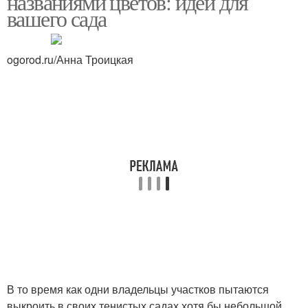
названиями цветов: идеи для
вашего сада
ogorod.ru/Анна Троицкая
В то время как одни владельцы участков пытаются
выкроить в своих тенистых садах хотя бы небольшой