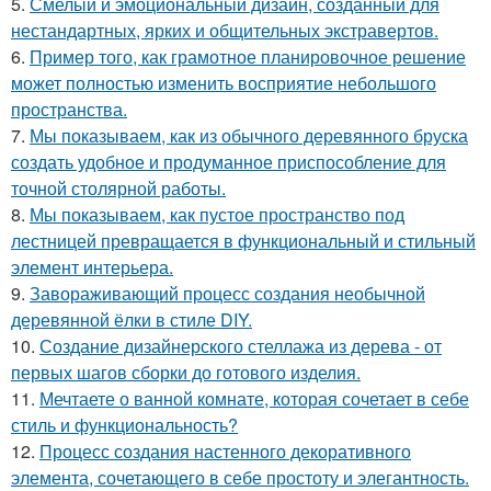
5.
Смелый и эмоциональный дизайн, созданный для
нестандартных, ярких и общительных экстравертов.
6.
Пример того, как грамотное планировочное решение
может полностью изменить восприятие небольшого
пространства.
7.
Мы показываем, как из обычного деревянного бруска
создать удобное и продуманное приспособление для
точной столярной работы.
8.
Мы показываем, как пустое пространство под
лестницей превращается в функциональный и стильный
элемент интерьера.
9.
Завораживающий процесс создания необычной
деревянной ёлки в стиле DIY.
10.
Создание дизайнерского стеллажа из дерева - от
первых шагов сборки до готового изделия.
11.
Мечтаете о ванной комнате, которая сочетает в себе
стиль и функциональность?
12.
Процесс создания настенного декоративного
элемента, сочетающего в себе простоту и элегантность.