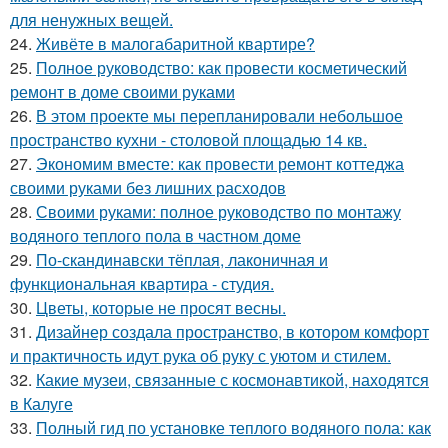
для ненужных вещей.
24.
Живёте в малогабаритной квартире?
25.
Полное руководство: как провести косметический
ремонт в доме своими руками
26.
В этом проекте мы перепланировали небольшое
пространство кухни - столовой площадью 14 кв.
27.
Экономим вместе: как провести ремонт коттеджа
своими руками без лишних расходов
28.
Своими руками: полное руководство по монтажу
водяного теплого пола в частном доме
29.
По-скандинавски тёплая, лаконичная и
функциональная квартира - студия.
30.
Цветы, которые не просят весны.
31.
Дизайнер создала пространство, в котором комфорт
и практичность идут рука об руку с уютом и стилем.
32.
Какие музеи, связанные с космонавтикой, находятся
в Калуге
33.
Полный гид по установке теплого водяного пола: как