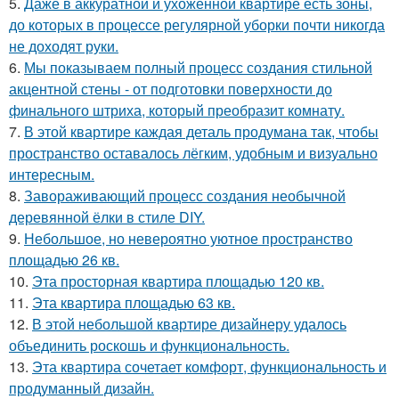
5.
Даже в аккуратной и ухоженной квартире есть зоны,
до которых в процессе регулярной уборки почти никогда
не доходят руки.
6.
Мы показываем полный процесс создания стильной
акцентной стены - от подготовки поверхности до
финального штриха, который преобразит комнату.
7.
В этой квартире каждая деталь продумана так, чтобы
пространство оставалось лёгким, удобным и визуально
интересным.
8.
Завораживающий процесс создания необычной
деревянной ёлки в стиле DIY.
9.
Небольшое, но невероятно уютное пространство
площадью 26 кв.
10.
Эта просторная квартира площадью 120 кв.
11.
Эта квартира площадью 63 кв.
12.
В этой небольшой квартире дизайнеру удалось
объединить роскошь и функциональность.
13.
Эта квартира сочетает комфорт, функциональность и
продуманный дизайн.