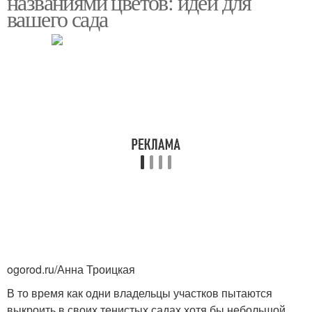
названиями цветов: идеи для
вашего сада
ogorod.ru/Анна Троицкая
В то время как одни владельцы участков пытаются
выкроить в своих тенистых садах хотя бы небольшой