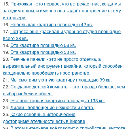
15.
Прихожая - это первое, что встречает нас, когда мы
заходим в дом, и именно она задаёт настроение всему
интерьеру.
16.
Небольшая квартира площадью 42 кв.
17.
Потрясающе красивая и удобная студия площадью
всего 28 кв.
18.
Эта квартира площадью 56 кв.
19.
Эта квартира площадью 33 кв.
20.
Реечные панели - это не просто отделка, а
выразительный инструмент дизайна, который способен
кардинально преобразить пространство.
21.
Мы смотрим уютную квартиру площадью 39 кв.
22.
Создание детской комнаты - это гораздо больше, чем
выбор мебели и обоев.
23.
Эта просторная квартира площадью 133 кв.
24.
Лилии - воплощение нежности и света.
25.
Какие основные исторические
достопримечательности есть в Кирове
26.
В этом интерьере всё говорит о спокойствии, чистоте