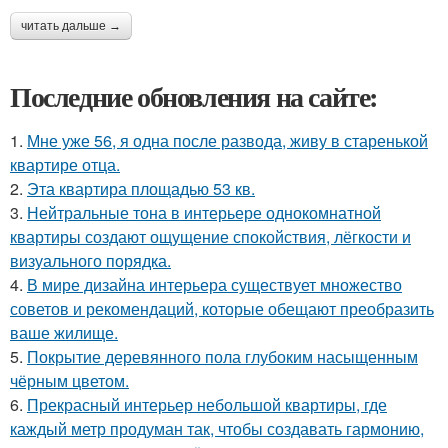
читать дальше →
Последние обновления на сайте:
1.
Мне уже 56, я одна после развода, живу в старенькой
квартире отца.
2.
Эта квартира площадью 53 кв.
3.
Нейтральные тона в интерьере однокомнатной
квартиры создают ощущение спокойствия, лёгкости и
визуального порядка.
4.
В мире дизайна интерьера существует множество
советов и рекомендаций, которые обещают преобразить
ваше жилище.
5.
Покрытие деревянного пола глубоким насыщенным
чёрным цветом.
6.
Прекрасный интерьер небольшой квартиры, где
каждый метр продуман так, чтобы создавать гармонию,