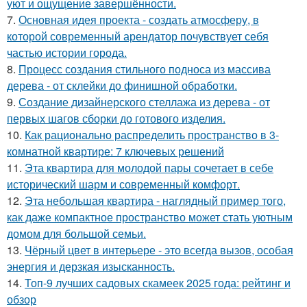
уют и ощущение завершённости.
7.
Основная идея проекта - создать атмосферу, в
которой современный арендатор почувствует себя
частью истории города.
8.
Процесс создания стильного подноса из массива
дерева - от склейки до финишной обработки.
9.
Создание дизайнерского стеллажа из дерева - от
первых шагов сборки до готового изделия.
10.
Как рационально распределить пространство в 3-
комнатной квартире: 7 ключевых решений
11.
Эта квартира для молодой пары сочетает в себе
исторический шарм и современный комфорт.
12.
Эта небольшая квартира - наглядный пример того,
как даже компактное пространство может стать уютным
домом для большой семьи.
13.
Чёрный цвет в интерьере - это всегда вызов, особая
энергия и дерзкая изысканность.
14.
Топ-9 лучших садовых скамеек 2025 года: рейтинг и
обзор