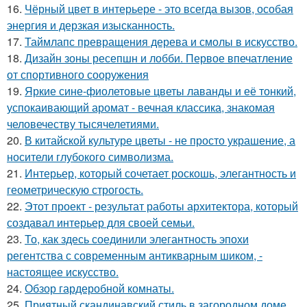
16.
Чёрный цвет в интерьере - это всегда вызов, особая
энергия и дерзкая изысканность.
17.
Таймлапс превращения дерева и смолы в искусство.
18.
Дизайн зоны ресепшн и лобби. Первое впечатление
от спортивного сооружения
19.
Яркие сине-фиолетовые цветы лаванды и её тонкий,
успокаивающий аромат - вечная классика, знакомая
человечеству тысячелетиями.
20.
В китайской культуре цветы - не просто украшение, а
носители глубокого символизма.
21.
Интерьер, который сочетает роскошь, элегантность и
геометрическую строгость.
22.
Этот проект - результат работы архитектора, который
создавал интерьер для своей семьи.
23.
То, как здесь соединили элегантность эпохи
регентства с современным антикварным шиком, -
настоящее искусство.
24.
Обзор гардеробной комнаты.
25.
Приятный скандинавский стиль в загородном доме