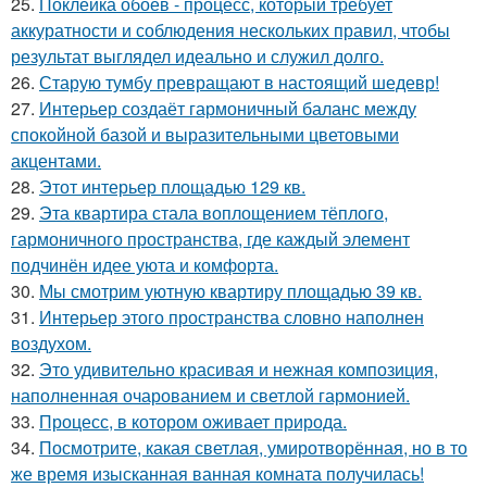
25.
Поклейка обоев - процесс, который требует
аккуратности и соблюдения нескольких правил, чтобы
результат выглядел идеально и служил долго.
26.
Старую тумбу превращают в настоящий шедевр!
27.
Интерьер создаёт гармоничный баланс между
спокойной базой и выразительными цветовыми
акцентами.
28.
Этот интерьер площадью 129 кв.
29.
Эта квартира стала воплощением тёплого,
гармоничного пространства, где каждый элемент
подчинён идее уюта и комфорта.
30.
Мы смотрим уютную квартиру площадью 39 кв.
31.
Интерьер этого пространства словно наполнен
воздухом.
32.
Это удивительно красивая и нежная композиция,
наполненная очарованием и светлой гармонией.
33.
Процесс, в котором оживает природа.
34.
Посмотрите, какая светлая, умиротворённая, но в то
же время изысканная ванная комната получилась!