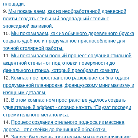
площади.
9.
Мы показываем, как из необработанной древесной
плиты создать стильный водопадный столик с
эпоксидной заливкой.
10.
Мы показываем, как из обычного деревянного бруска
создать удобное и продуманное приспособление для
точной столярной работы.
11.
Мы показываем полный процесс создания стильной
акцентной стены - от подготовки поверхности до
финального штриха, который преобразит комнату.
12.
Компактное пространство раскрывается благодаря
продуманной планировке, французскому минимализму и
изящным деталям.
13.
В этом компактном пространстве удалось создать
удивительный эффект - словно нажать "Пауза" посреди
стремительного мегаполиса.
14.
Процесс создания стильного подноса из массива
дерева - от склейки до финишной обработки.
15.
Запрос был очень трогательным и вдохновляющим: