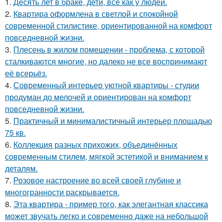
1.
Десять лет в браке, дети, всё как у людей.
2.
Квартира оформлена в светлой и спокойной
современной стилистике, ориентированной на комфорт
повседневной жизни.
3.
Плесень в жилом помещении - проблема, с которой
сталкиваются многие, но далеко не все воспринимают
её всерьёз.
4.
Современный интерьер уютной квартиры - студии
продуман до мелочей и ориентирован на комфорт
повседневной жизни.
5.
Практичный и минималистичный интерьер площадью
75 кв.
6.
Коллекция разных прихожих, объединённых
современным стилем, мягкой эстетикой и вниманием к
деталям.
7.
Розовое настроение во всей своей глубине и
многогранности раскрывается.
8.
Эта квартира - пример того, как элегантная классика
может звучать легко и современно даже на небольшой