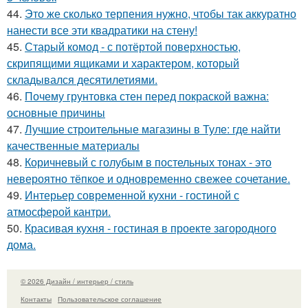
44.
Это же сколько терпения нужно, чтобы так аккуратно
нанести все эти квадратики на стену!
45.
Старый комод - с потёртой поверхностью,
скрипящими ящиками и характером, который
складывался десятилетиями.
46.
Почему грунтовка стен перед покраской важна:
основные причины
47.
Лучшие строительные магазины в Туле: где найти
качественные материалы
48.
Коричневый с голубым в постельных тонах - это
невероятно тёпкое и одновременно свежее сочетание.
49.
Интерьер современной кухни - гостиной с
атмосферой кантри.
50.
Красивая кухня - гостиная в проекте загородного
дома.
© 2026 Дизайн / интерьер / стиль
Контакты
Пользовательское соглашение