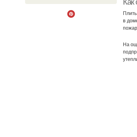
Как
Плиты
в дом
пожар
На ощ
подпр
утепл