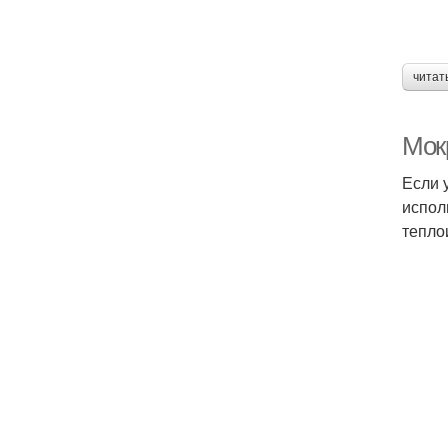
читат
Мокр
Если 
испол
тепло