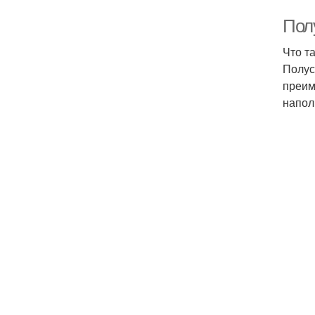
Пол
Что т
Полус
преим
напол