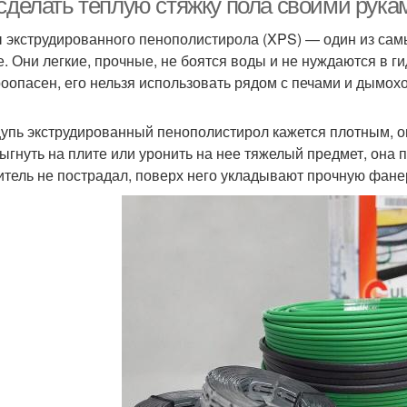
 сделать тёплую стяжку пола своими рука
 экструдированного пенополистирола (XPS) — один из сам
е. Они легкие, прочные, не боятся воды и не нуждаются в г
оопасен, его нельзя использовать рядом с печами и дымох
упь экструдированный пенополистирол кажется плотным, он 
ыгнуть на плите или уронить на нее тяжелый предмет, она 
итель не пострадал, поверх него укладывают прочную фане