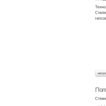
Техно
Стели
гипсо
читат
Пол
Стяжк