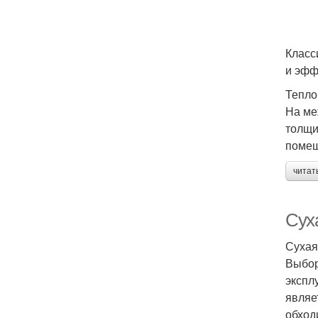
Класс
и эфф
Тепло
На ме
толщи
помещ
читат
Сух
Сухая
Выбор
экспл
являе
обход