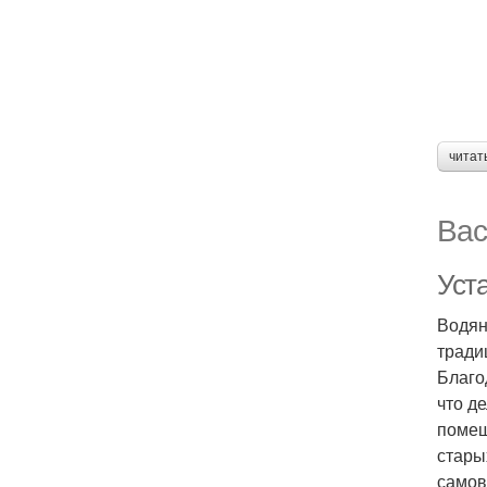
читат
Вас
Уста
Водян
тради
Благо
что д
помещ
стары
самов