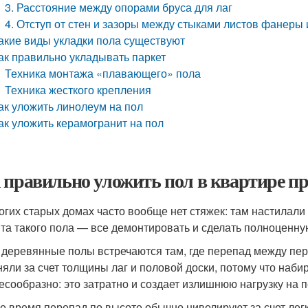
3. Расстояние между опорами бруса для лаг
4. Отступ от стен и зазоры между стыками листов фанеры
акие виды укладки пола существуют
ак правильно укладывать паркет
Техника монтажа «плавающего» пола
Техника жесткого крепления
ак уложить линолеум на пол
ак уложить керамогранит на пол
 правильно уложить пол в квартире пр
огих старых домах часто вообще нет стяжек: там настилал
та такого пола — все демонтировать и сделать полноценну
 деревянные полы встречаются там, где перепад между пер
няли за счет толщины лаг и половой доски, потому что наб
есообразно: это затратно и создает излишнюю нагрузку на 
е время перепад по высоте обычно нивелируют за счет легк