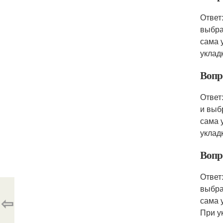
Ответ
выбра
сама 
уклад
Вопр
Ответ
и выб
сама 
уклад
Вопр
Ответ
выбра
⇦
сама 
При у