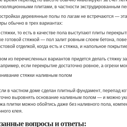
изоляционными плитами, в частности экструдированным пе
остройках деревянные полы по лагам не встречаются — эта
иры обычно в трех вариантах:
 стяжки, то есть в качестве пола выступают плиты перекры
же готовой стяжкой — пол залит ровным слоем бетона, пов
истовой отделкой, когда есть и стяжка, и напольное покрыти
вом из перечисленных вариантов придется делать стяжку за 
Например, если перекрытие достаточно ровное, а огрехи мо
нивание стяжки наливным полом
если в частном доме сделан плитный фундамент, перепад ко
точно выровнять основание наливным полом — и можно ук
жа плитки можно обойтись даже без наливного пола, компе
чного клея.
занные вопросы и ответы: