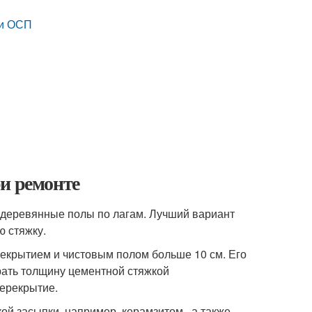
 и ОСП
и ремонте
и деревянные полы по лагам. Лучший вариант
ю стяжку.
екрытием и чистовым полом больше 10 см. Его
ирать толщину цементной стяжкой
перекрытие.
ой засыпки, например, керамзитом , а также