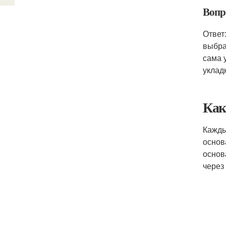
Вопр
Ответ
выбра
сама 
уклад
Как
Кажды
основ
основ
через