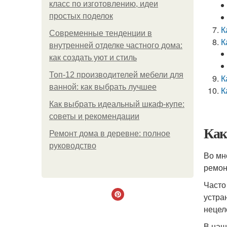
класс по изготовлению, идеи
простых поделок
К
Современные тенденции в
К
внутренней отделке частного дома:
как создать уют и стиль
Топ-12 производителей мебели для
К
ванной: как выбрать лучшее
К
Как выбрать идеальный шкаф-купе:
советы и рекомендации
Как
Ремонт дома в деревне: полное
руководство
Во мн
ремон
Часто
устра
нецел
В наш