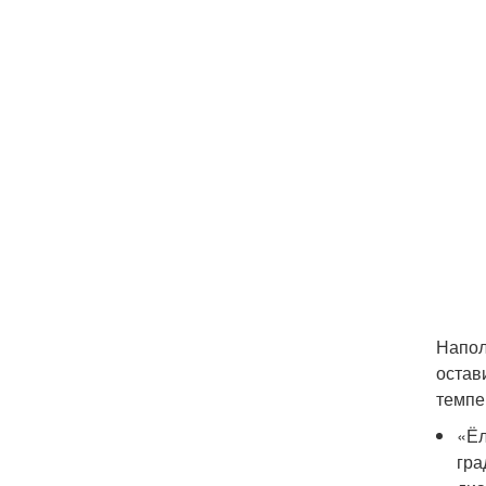
Напол
остав
темпе
«Ёл
гра