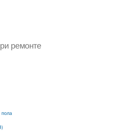
при ремонте
и пола
B)