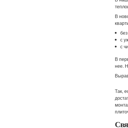
тепло
В нов
кварт
без
с у
с ч
В пер
нее. 
Вырав
Так, 
доста
монта
плито
Свя