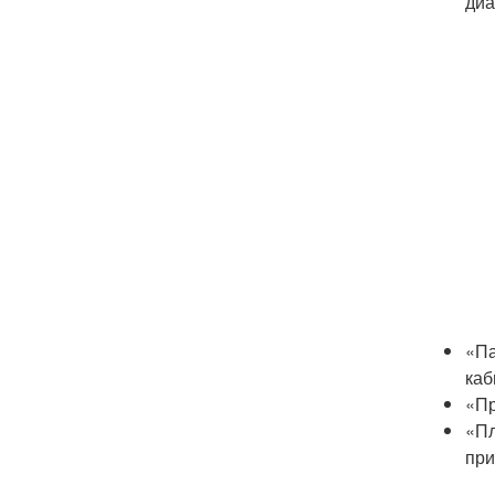
диа
«Па
каб
«Пр
«Пл
при