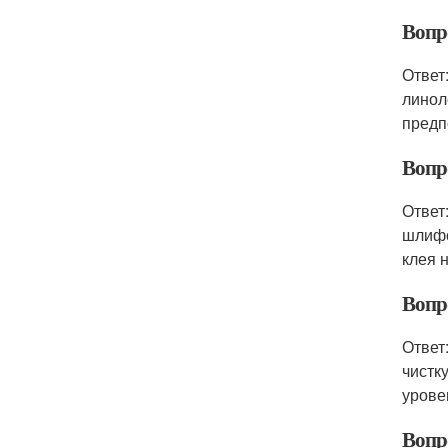
Вопр
Ответ
линол
предп
Вопр
Ответ
шлифо
клея 
Вопр
Ответ
чистк
урове
Вопр