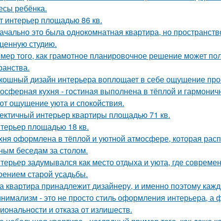
есы ребёнка.
т интерьер площадью 86 кв.
ачально это была однокомнатная квартира, но пространств
ценную студию.
мер того, как грамотное планировочное решение может по
ранства.
кошный дизайн интерьера воплощает в себе ощущение прост
осферная кухня - гостиная выполнена в тёплой и гармоничн
ют ощущение уюта и спокойствия.
ектичный интерьер квартиры площадью 71 кв.
терьер площадью 18 кв.
хня оформлена в тёплой и уютной атмосфере, которая рас
ным беседам за столом.
терьер задумывался как место отдыха и уюта, где совреме
оением старой усадьбы.
а квартира принадлежит дизайнеру, и именно поэтому каж
нимализм - это не просто стиль оформления интерьера, а 
иональности и отказа от излишеств.