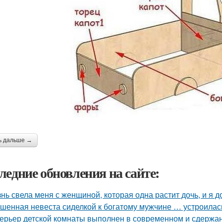
ь дальше →
ледние обновления на сайте:
нь свела меня с женщиной, которая одна растит дочь, и я 
шенная невеста сиделкой к богатому мужчине … устроилас
ерьер детской комнаты выполнен в современном и сдержа