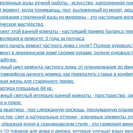
еклянные вазы ручной работы - искусство, наполненное по
т момент, когда понимаешь: пол, выложенный из монет, де
дувание стеклянной вазы из мюррины - это настоящее волше
еческое мастерство.
оект этой ванной комнаты - настоящий пример баланса текс
волюция в ремонте: 3 года за полчаса
чего начать ремонт частного дома с нуля? Полное руководс
монт в деревенском доме своими руками: полное руководс
adlines:
лный цикл ремонта частного дома: от планирования до фи
таморфоза дачного домика: как превратить старье в конфет
вая жизнь для старинного трюмо.
артира площадью 68 кв.
жный светлый интерьер ванной комнаты - пространство, где
е и покое.
а квартира - про сдержанную роскошь, продуманную планиро
остор, свет и натуральные оттенки - ключевые элементы эт
- образная кухня в скандинавском стиле - это гармония мин
п-10 товаров для дома и декора, которые улучшат вашу жиз