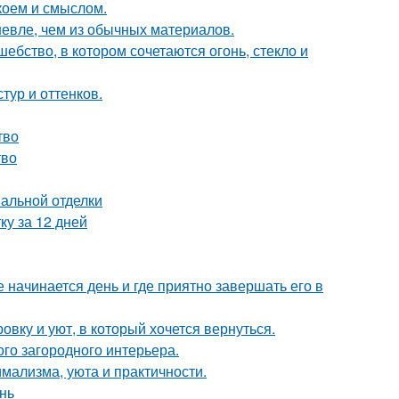
коем и смыслом.
шевле, чем из обычных материалов.
бство, в котором сочетаются огонь, стекло и
тур и оттенков.
тво
тво
нальной отделки
ку за 12 дней
 начинается день и где приятно завершать его в
вку и уют, в который хочется вернуться.
ого загородного интерьера.
имализма, уюта и практичности.
нь