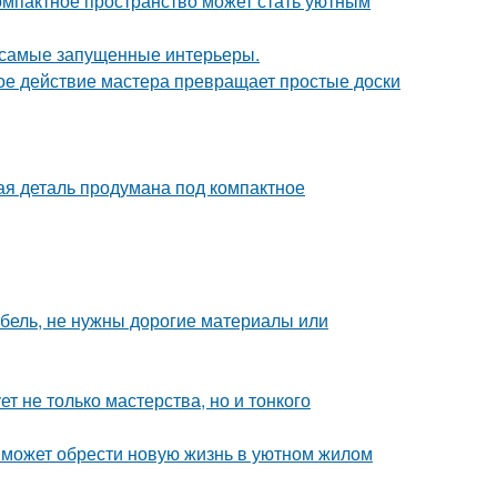
компактное пространство может стать уютным
в самые запущенные интерьеры.
ое действие мастера превращает простые доски
дая деталь продумана под компактное
ебель, не нужны дорогие материалы или
т не только мастерства, но и тонкого
 может обрести новую жизнь в уютном жилом