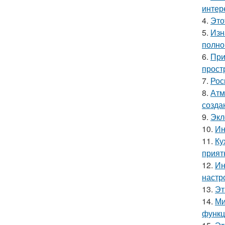
интер
4.
Это
5.
Изн
полно
6.
При
прост
7.
Рос
8.
Атм
созда
9.
Экл
10.
Ин
11.
Ку
прият
12.
Ин
настр
13.
Эт
14.
Ми
функц