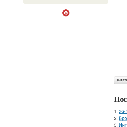
читат
Пос
1.
Жиз
2.
Бро
3.
Инт