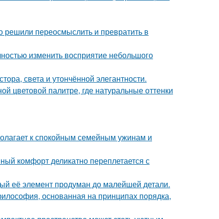
о решили переосмыслить и превратить в
лностью изменить восприятие небольшого
ора, света и утончённой элегантности.
ой цветовой палитре, где натуральные оттенки
полагает к спокойным семейным ужинам и
нный комфорт деликатно переплетается с
дый её элемент продуман до малейшей детали.
философия, основанная на принципах порядка,