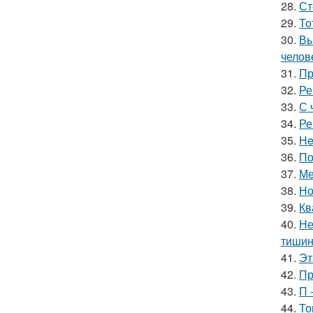
28.
Ст
29.
То
30.
Вы
челов
31.
Пр
32.
Ре
33.
С 
34.
Ре
35.
He
36.
По
37.
Ме
38.
Но
39.
Кв
40.
Не
тишин
41.
Эт
42.
Пр
43.
П 
44.
То