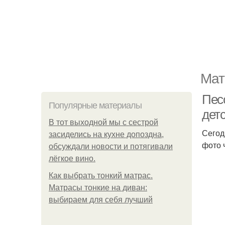
Мат
Пес
Популярные материалы
дет
В тот выходной мы с сестрой
Сегод
засиделись на кухне допоздна,
фото 
обсуждали новости и потягивали
лёгкое вино.
Как выбрать тонкий матрас.
Матрасы тонкие на диван:
выбираем для себя лучший