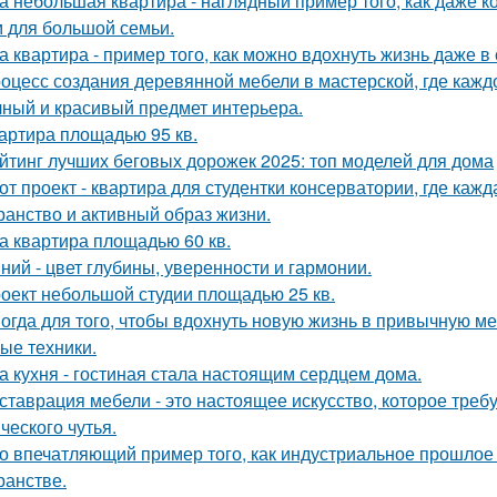
а небольшая квартира - наглядный пример того, как даже 
 для большой семьи.
а квартира - пример того, как можно вдохнуть жизнь даже 
оцесс создания деревянной мебели в мастерской, где кажд
чный и красивый предмет интерьера.
артира площадью 95 кв.
йтинг лучших беговых дорожек 2025: топ моделей для дома
от проект - квартира для студентки консерватории, где каж
ранство и активный образ жизни.
а квартира площадью 60 кв.
ний - цвет глубины, уверенности и гармонии.
оект небольшой студии площадью 25 кв.
огда для того, чтобы вдохнуть новую жизнь в привычную м
ые техники.
а кухня - гостиная стала настоящим сердцем дома.
ставрация мебели - это настоящее искусство, которое требуе
ческого чутья.
о впечатляющий пример того, как индустриальное прошлое
ранстве.